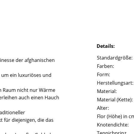
Details:
Standardgröße:
finesse der afghanischen
Farben:
Form:
, um ein luxuriöses und
Herstellungsart:
rem Raum nicht nur Wärme
Material:
erleihen auch einen Hauch
Material (Kette):
Alter:
aditioneller
Flor (Höhe) in c
 für diejenigen, die das
Knotendichte:
Teppichprinz