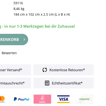
59116
8,46 kg
184 cm
x
102 cm
x
2.5 cm
(L x B x H)
 - in nur 1-3 Werktagen bei dir Zuhause!
RENKORB
Bewerten
oser Versand*
Kostenlose Retouren*
Umtauschrecht*
Echtheitszertifikat*