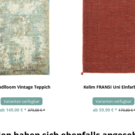
dlloom Vintage Teppich
Kelim FRANSI Uni Einfarb
Varianten verfügbar
Varianten verfügbar
ab 149,00 € *
ab 59,90 € *
379,00 € *
179,00 € 
en haben sich ebenfalls angese