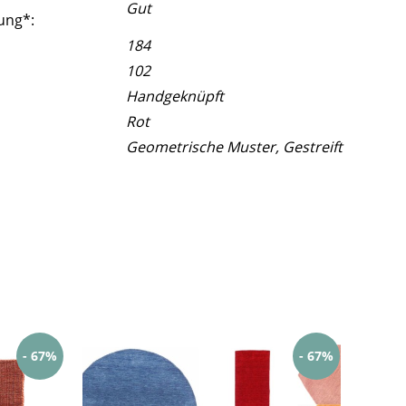
Gut
ung*:
184
102
Handgeknüpft
Rot
Geometrische Muster, Gestreift
- 67%
- 67%