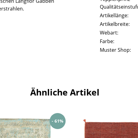
ischen Langflor Gabbeh
Qualitätseinstuf
erstrahlen.
Artikellänge:
Artikelbreite:
Webart:
Farbe:
Muster Shop:
Ähnliche Artikel
- 61%