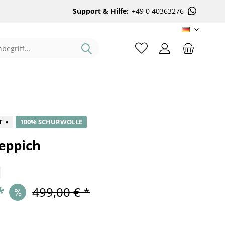
Support & Hilfe:
+49 0 40363276
DE
%
T
100% SCHURWOLLE
eppich
*
499,00 € *