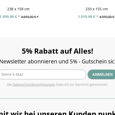
238 x 158 cm
233 x 155 cm
1.999,90 € *
1.919,90 € *
4.699,00 € *
4.599,00 €
5% Rabatt auf Alles!
 Newsletter abonnieren und 5% - Gutschein si
ANMELDEN
Die
Datenschutzbestimmungen
habe ich zur Kenntnis genommen.
it wir bei unseren Kunden punk