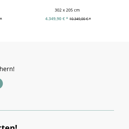
302 x 205 cm
4.349,90 € *
 *
10.349,00 € *
chern!
ten!