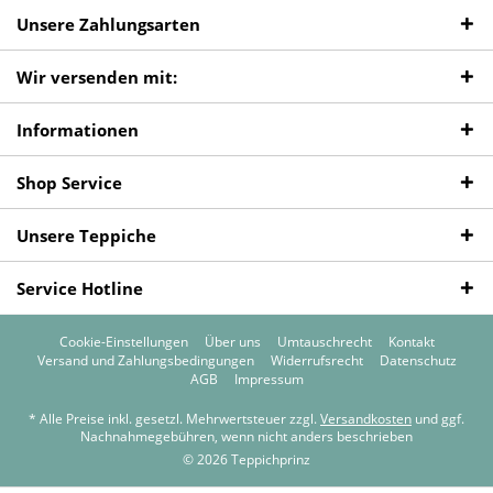
Unsere Zahlungsarten
Wir versenden mit:
Informationen
Shop Service
Unsere Teppiche
Service Hotline
Cookie-Einstellungen
Über uns
Umtauschrecht
Kontakt
Versand und Zahlungsbedingungen
Widerrufsrecht
Datenschutz
AGB
Impressum
* Alle Preise inkl. gesetzl. Mehrwertsteuer zzgl.
Versandkosten
und ggf.
Nachnahmegebühren, wenn nicht anders beschrieben
© 2026 Teppichprinz