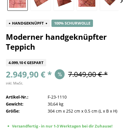
HANDGEKNÜPFT
100% SCHURWOLLE
Moderner handgeknüpfter
Teppich
4.099,10 € GESPART
2.949,90 € *
7.049,00 € *
inkl. MwSt.
Artikel-Nr.:
F-23-1110
Gewicht:
30,64 kg
Größe:
304 cm
x
252 cm
x
0.5 cm
(L x B x H)
Versandfertig - in nur 1-3 Werktagen bei dir Zuhause!