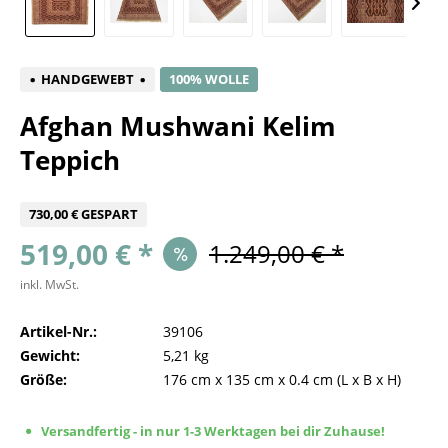
HANDGEWEBT
100% WOLLE
Afghan Mushwani Kelim
Teppich
730,00 € GESPART
519,00 € *
1.249,00 € *
inkl. MwSt.
Artikel-Nr.:
39106
Gewicht:
5,21 kg
Größe:
176 cm
x
135 cm
x
0.4 cm
(L x B x H)
Versandfertig - in nur 1-3 Werktagen bei dir Zuhause!