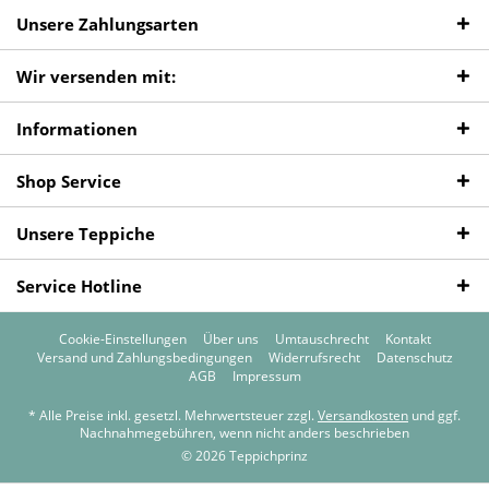
Unsere Zahlungsarten
Wir versenden mit:
Informationen
Shop Service
Unsere Teppiche
Service Hotline
Cookie-Einstellungen
Über uns
Umtauschrecht
Kontakt
Versand und Zahlungsbedingungen
Widerrufsrecht
Datenschutz
AGB
Impressum
* Alle Preise inkl. gesetzl. Mehrwertsteuer zzgl.
Versandkosten
und ggf.
Nachnahmegebühren, wenn nicht anders beschrieben
© 2026 Teppichprinz