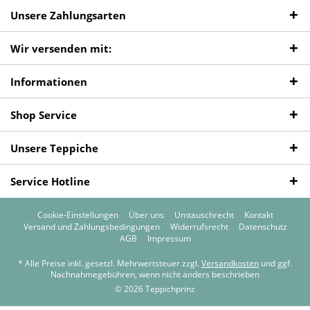
Unsere Zahlungsarten
Wir versenden mit:
Informationen
Shop Service
Unsere Teppiche
Service Hotline
Cookie-Einstellungen
Über uns
Umtauschrecht
Kontakt
Versand und Zahlungsbedingungen
Widerrufsrecht
Datenschutz
AGB
Impressum
* Alle Preise inkl. gesetzl. Mehrwertsteuer zzgl.
Versandkosten
und ggf.
Nachnahmegebühren, wenn nicht anders beschrieben
© 2026 Teppichprinz