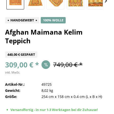
HANDGEWEBT
100% WOLLE
Afghan Maimana Kelim
Teppich
440,00 € GESPART
309,00 € *
749,00 € *
inkl. MwSt.
Artikel-Nr.:
49725
Gewicht:
8,02 kg
Größe:
254 cm
x
158 cm
x
0.4 cm
(L x B x H)
Versandfertig - in nur 1-3 Werktagen bei dir Zuhause!