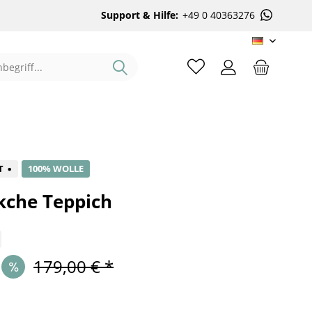
Support & Hilfe:
+49 0 40363276
DE
%
T
100% WOLLE
kche Teppich
179,00 € *