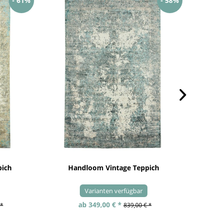
- 61%
- 58%
pich
Handloom Vintage Teppich
Varianten verfügbar
ab 349,00 € *
 *
839,00 € *