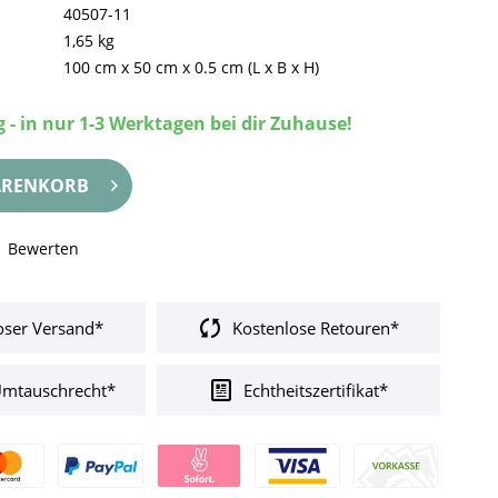
40507-11
1,65 kg
100 cm
x
50 cm
x
0.5 cm
(L x B x H)
 - in nur 1-3 Werktagen bei dir Zuhause!
RENKORB
Bewerten
oser Versand*
Kostenlose Retouren*
Umtauschrecht*
Echtheitszertifikat*