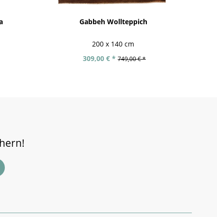
a
Gabbeh Wollteppich
Af
200 x 140 cm
309,00 € *
749,00 € *
chern!