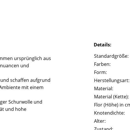
Details:
Standardgröße:
mmen ursprünglich aus
Farben:
rbnuancen und
Form:
l und schaffen aufgrund
Herstellungsart:
 Ambiente mit einem
Material:
Material (Kette):
iger Schurwolle und
Flor (Höhe) in c
tät und hohe
Knotendichte:
Alter:
Zustand: