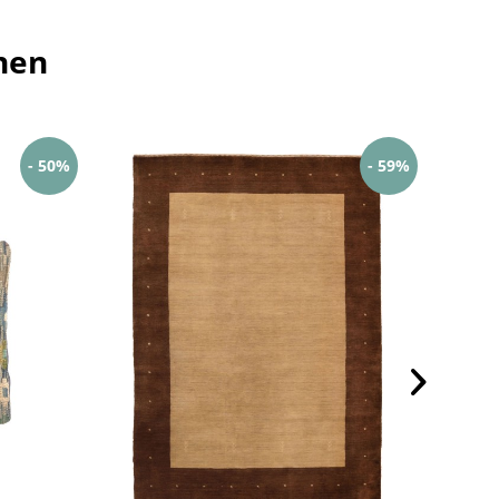
hen
- 50%
- 59%