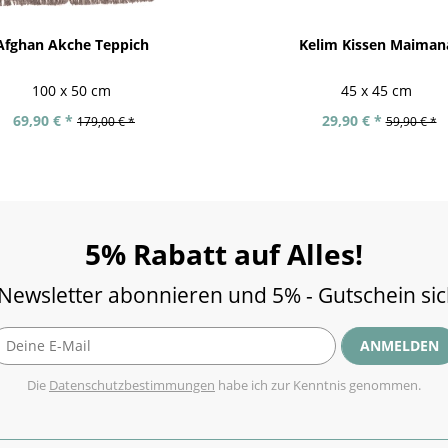
Afghan Akche Teppich
Kelim Kissen Maiman
100 x 50 cm
45 x 45 cm
69,90 € *
29,90 € *
179,00 € *
59,90 € *
5% Rabatt auf Alles!
 Newsletter abonnieren und 5% - Gutschein si
ANMELDEN
Die
Datenschutzbestimmungen
habe ich zur Kenntnis genommen.