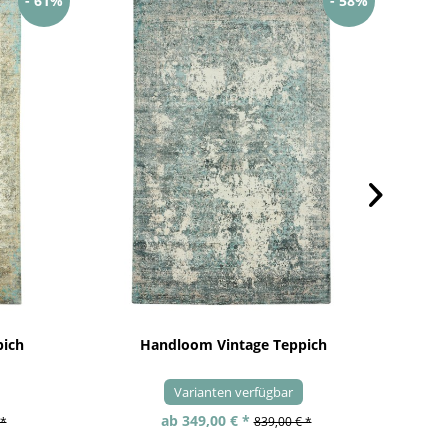
- 61%
- 58%
pich
Handloom Vintage Teppich
Varianten verfügbar
ab 349,00 € *
 *
839,00 € *