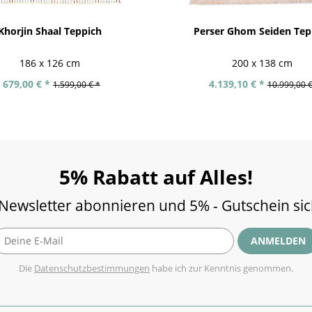
Khorjin Shaal Teppich
Perser Ghom Seiden Tep
186 x 126 cm
200 x 138 cm
679,00 € *
4.139,10 € *
1.599,00 € *
10.999,00 €
5% Rabatt auf Alles!
 Newsletter abonnieren und 5% - Gutschein si
ANMELDEN
Die
Datenschutzbestimmungen
habe ich zur Kenntnis genommen.