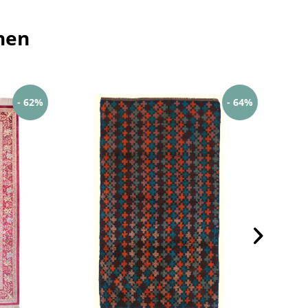
hen
- 62%
- 64%