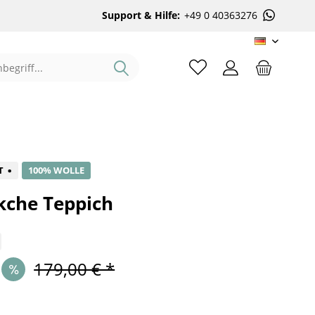
Support & Hilfe:
+49 0 40363276
DE
%
T
100% WOLLE
kche Teppich
179,00 € *