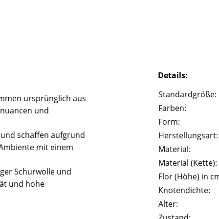
Details:
Standardgröße:
mmen ursprünglich aus
Farben:
rbnuancen und
Form:
l und schaffen aufgrund
Herstellungsart:
 Ambiente mit einem
Material:
Material (Kette):
iger Schurwolle und
Flor (Höhe) in c
tät und hohe
Knotendichte:
Alter:
Zustand: