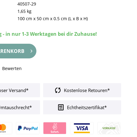
40507-29
1,65 kg
100 cm
x
50 cm
x
0.5 cm
(L x B x H)
 - in nur 1-3 Werktagen bei dir Zuhause!
RENKORB
Bewerten
oser Versand*
Kostenlose Retouren*
Umtauschrecht*
Echtheitszertifikat*