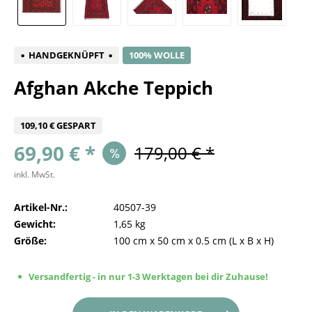
HANDGEKNÜPFT
100% WOLLE
Afghan Akche Teppich
109,10 € GESPART
69,90 € *
179,00 € *
inkl. MwSt.
Artikel-Nr.:
40507-39
Gewicht:
1,65 kg
Größe:
100 cm
x
50 cm
x
0.5 cm
(L x B x H)
Versandfertig - in nur 1-3 Werktagen bei dir Zuhause!