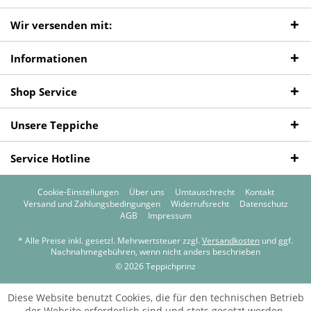
Wir versenden mit:
Informationen
Shop Service
Unsere Teppiche
Service Hotline
Cookie-Einstellungen
Über uns
Umtauschrecht
Kontakt
Versand und Zahlungsbedingungen
Widerrufsrecht
Datenschutz
AGB
Impressum
* Alle Preise inkl. gesetzl. Mehrwertsteuer zzgl.
Versandkosten
und ggf.
Nachnahmegebühren, wenn nicht anders beschrieben
© 2026 Teppichprinz
Diese Website benutzt Cookies, die für den technischen Betrieb
der Website erforderlich sind und stets gesetzt werden.