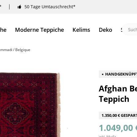
*
50 Tage Umtauschrecht*
che
Moderne Teppiche
Kelims
Deko
Sale 
mmadi / Belgique
HANDGEKNÜPF
Afghan B
Teppich
1.350,00 € GESPAR
1.049,00 
inkl. MwSt.