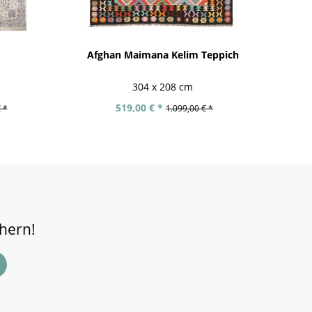
Afghan Maimana Kelim Teppich
304 x 208 cm
519,00 € *
 *
1.099,00 € *
chern!