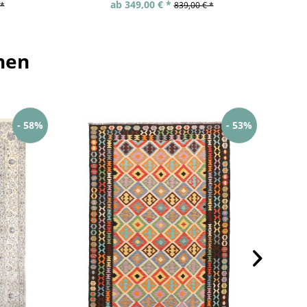
ab 349,00 € *
 *
839,00 € *
hen
- 58%
- 53%