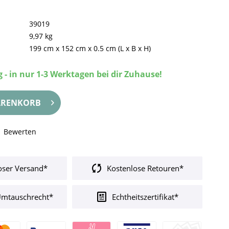
39019
9,97 kg
199 cm
x
152 cm
x
0.5 cm
(L x B x H)
 - in nur 1-3 Werktagen bei dir Zuhause!
RENKORB
Bewerten
oser Versand*
Kostenlose Retouren*
Umtauschrecht*
Echtheitszertifikat*