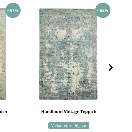
- 61%
- 58%
pich
Handloom Vintage Teppich
Varianten verfügbar