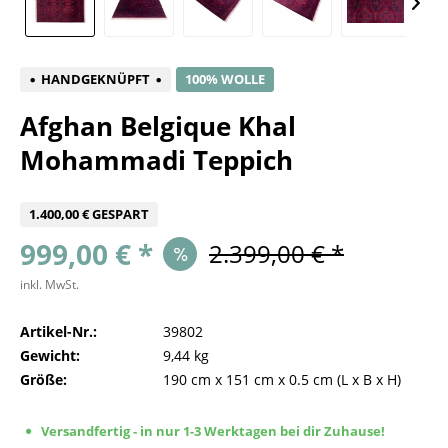
HANDGEKNÜPFT
100% WOLLE
Afghan Belgique Khal
Mohammadi Teppich
1.400,00 € GESPART
999,00 € *
2.399,00 € *
inkl. MwSt.
Artikel-Nr.:
39802
Gewicht:
9,44 kg
Größe:
190 cm
x
151 cm
x
0.5 cm
(L x B x H)
Versandfertig - in nur 1-3 Werktagen bei dir Zuhause!