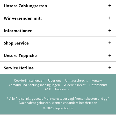
Unsere Zahlungsarten
Wir versenden mit:
Informationen
Shop Service
Unsere Teppiche
Service Hotline
Cookie-Einstellungen
Über uns
Umtauschrecht
Kontakt
Versand und Zahlungsbedingungen
Widerrufsrecht
Datenschutz
AGB
Impressum
* Alle Preise inkl. gesetzl. Mehrwertsteuer zzgl.
Versandkosten
und ggf.
Nachnahmegebühren, wenn nicht anders beschrieben
© 2026 Teppichprinz