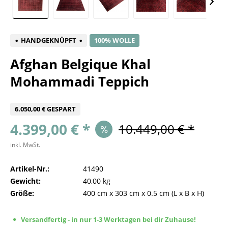
HANDGEKNÜPFT
100% WOLLE
Afghan Belgique Khal
Mohammadi Teppich
6.050,00 € GESPART
4.399,00 € *
10.449,00 € *
inkl. MwSt.
Artikel-Nr.:
41490
Gewicht:
40,00 kg
Größe:
400 cm
x
303 cm
x
0.5 cm
(L x B x H)
Versandfertig - in nur 1-3 Werktagen bei dir Zuhause!