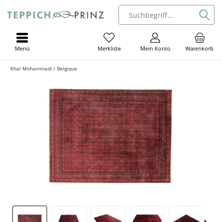
Menü
Mein Konto
Warenkorb
Merkliste
Khal Mohammadi / Belgique