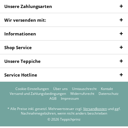
Unsere Zahlungsarten
Wir versenden mit:
Informationen
Shop Service
Unsere Teppiche
Service Hotline
Cookie-Einstellungen
Über uns
Umtauschrecht
Kontakt
Versand und Zahlungsbedingungen
Widerrufsrecht
Datenschutz
AGB
Impressum
* Alle Preise inkl. gesetzl. Mehrwertsteuer zzgl.
Versandkosten
und ggf.
Nachnahmegebühren, wenn nicht anders beschrieben
© 2026 Teppichprinz