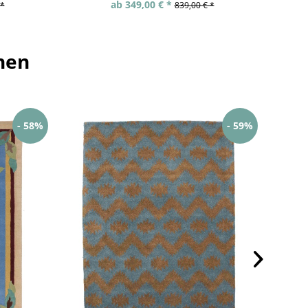
ab 349,00 € *
 *
839,00 € *
hen
- 58%
- 59%