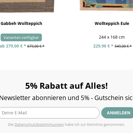
Gabbeh Wollteppich
Wollteppich Eule
244 x 168 cm
Varianten verfügbar
ab 279,00 € *
229,90 € *
679,00 € *
549,00 € *
5% Rabatt auf Alles!
 Newsletter abonnieren und 5% - Gutschein si
ANMELDEN
Die
Datenschutzbestimmungen
habe ich zur Kenntnis genommen.