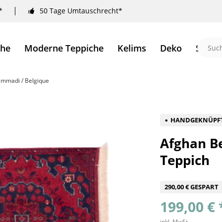
*
50 Tage Umtauschrecht*
che
Moderne Teppiche
Kelims
Deko
Sale 
mmadi / Belgique
HANDGEKNÜPF
Afghan B
Teppich
290,00 € GESPART
199,00 € 
inkl. MwSt.