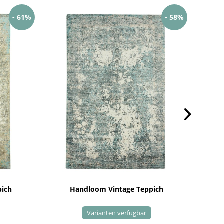
- 61%
- 58%
pich
Handloom Vintage Teppich
Varianten verfügbar