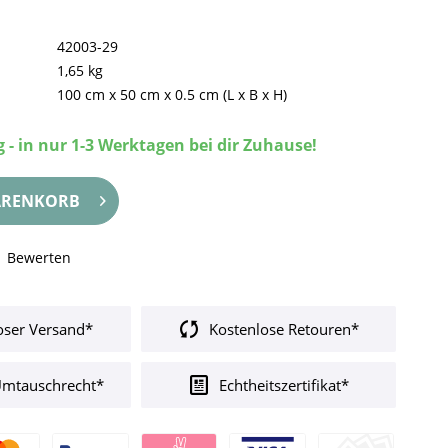
42003-29
1,65 kg
100 cm
x
50 cm
x
0.5 cm
(L x B x H)
 - in nur 1-3 Werktagen bei dir Zuhause!
RENKORB
Bewerten
oser Versand*
Kostenlose Retouren*
Umtauschrecht*
Echtheitszertifikat*