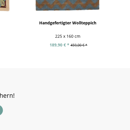
Handgefertigter Wollteppich
H
225 x 160 cm
189,90 € *
459,00 € *
chern!