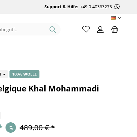
Support & Hilfe:
+49 0 40363276
DE
%
T
100% WOLLE
elgique Khal Mohammadi
*
489,00 € *