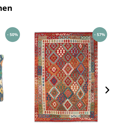
hen
- 50%
- 57%