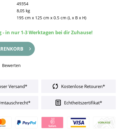
49354
8,05 kg
195 cm
x
125 cm
x
0.5 cm
(L x B x H)
 - in nur 1-3 Werktagen bei dir Zuhause!
RENKORB
Bewerten
oser Versand*
Kostenlose Retouren*
Umtauschrecht*
Echtheitszertifikat*