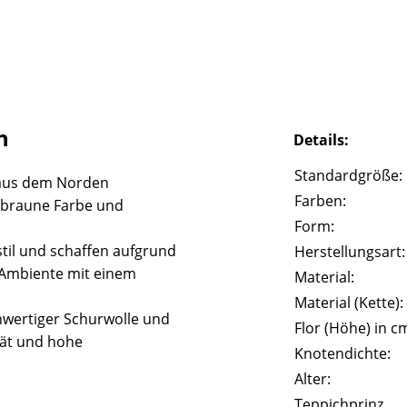
h
Details:
Standardgröße:
aus dem Norden
Farben:
e braune Farbe und
Form:
til und schaffen aufgrund
Herstellungsart:
 Ambiente mit einem
Material:
Material (Kette):
wertiger Schurwolle und
Flor (Höhe) in c
tät und hohe
Knotendichte:
Alter:
Teppichprinz