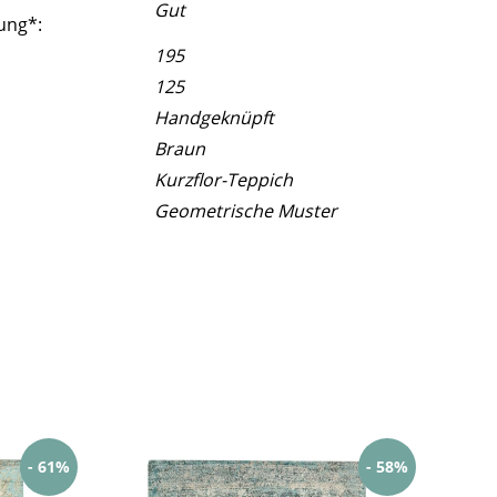
Gut
ung*:
195
125
Handgeknüpft
Braun
Kurzflor-Teppich
Geometrische Muster
- 61%
- 58%