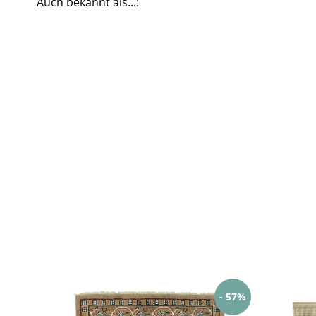
Auch bekannt als...:
- 57%