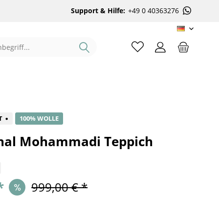
Support & Hilfe:
+49 0 40363276
DE
%
T
100% WOLLE
hal Mohammadi Teppich
*
999,00 € *