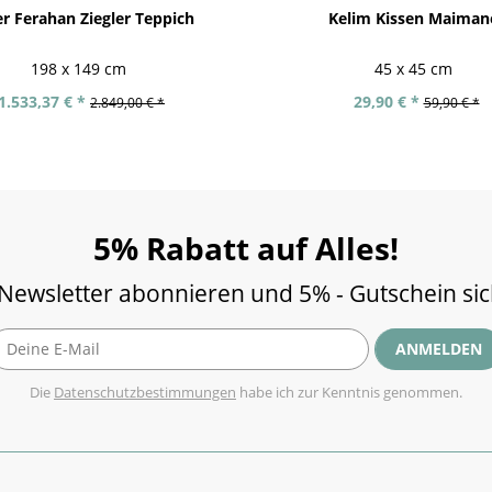
er Ferahan Ziegler Teppich
Kelim Kissen Maiman
198 x 149 cm
45 x 45 cm
1.533,37 € *
29,90 € *
2.849,00 € *
59,90 € *
5% Rabatt auf Alles!
 Newsletter abonnieren und 5% - Gutschein si
ANMELDEN
Die
Datenschutzbestimmungen
habe ich zur Kenntnis genommen.