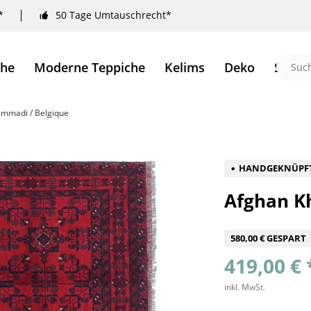
*
50 Tage Umtauschrecht*
che
Moderne Teppiche
Kelims
Deko
Sale 
mmadi / Belgique
HANDGEKNÜPF
Afghan K
580,00 € GESPART
419,00 € 
inkl. MwSt.