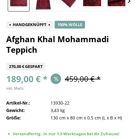
HANDGEKNÜPFT
100% WOLLE
Afghan Khal Mohammadi
Teppich
270,00 € GESPART
189,00 € *
459,00 € *
inkl. MwSt.
Artikel-Nr.:
13930-22
Gewicht:
3,43 kg
Größe:
130 cm
x
80 cm
x
0.5 cm
(L x B x H)
Versandfertig - in nur 1-3 Werktagen bei dir Zuhause!