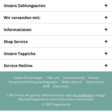
Unsere Zahlungsarten
Wir versenden mit:
Informationen
Shop Service
Unsere Teppiche
Service Hotline
Cookie-Einstellungen
Über uns
Umtauschrecht
Kontakt
Versand und Zahlungsbedingungen
Widerrufsrecht
Datenschutz
AGB
Impressum
* Alle Preise inkl. gesetzl. Mehrwertsteuer zzgl.
Versandkosten
und ggf.
Nachnahmegebühren, wenn nicht anders beschrieben
© 2026 Teppichprinz