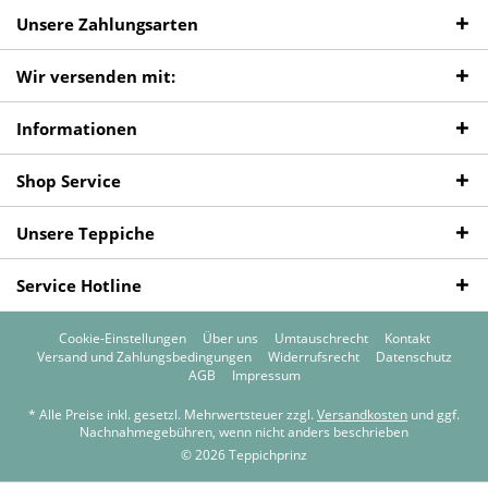
Unsere Zahlungsarten
Wir versenden mit:
Informationen
Shop Service
Unsere Teppiche
Service Hotline
Cookie-Einstellungen
Über uns
Umtauschrecht
Kontakt
Versand und Zahlungsbedingungen
Widerrufsrecht
Datenschutz
AGB
Impressum
* Alle Preise inkl. gesetzl. Mehrwertsteuer zzgl.
Versandkosten
und ggf.
Nachnahmegebühren, wenn nicht anders beschrieben
© 2026 Teppichprinz