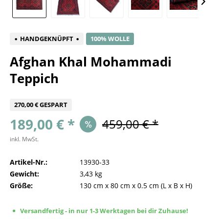
HANDGEKNÜPFT
100% WOLLE
Afghan Khal Mohammadi
Teppich
270,00 € GESPART
189,00 € *
459,00 € *
inkl. MwSt.
Artikel-Nr.:
13930-33
Gewicht:
3,43 kg
Größe:
130 cm
x
80 cm
x
0.5 cm
(L x B x H)
Versandfertig - in nur 1-3 Werktagen bei dir Zuhause!