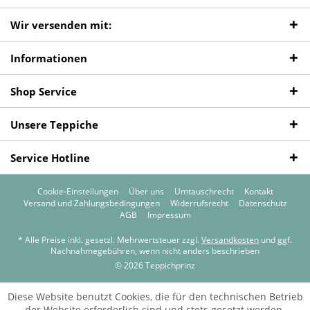
Wir versenden mit:
Informationen
Shop Service
Unsere Teppiche
Service Hotline
Cookie-Einstellungen
Über uns
Umtauschrecht
Kontakt
Versand und Zahlungsbedingungen
Widerrufsrecht
Datenschutz
AGB
Impressum
* Alle Preise inkl. gesetzl. Mehrwertsteuer zzgl.
Versandkosten
und ggf.
Nachnahmegebühren, wenn nicht anders beschrieben
© 2026 Teppichprinz
Diese Website benutzt Cookies, die für den technischen Betrieb
der Website erforderlich sind und stets gesetzt werden.