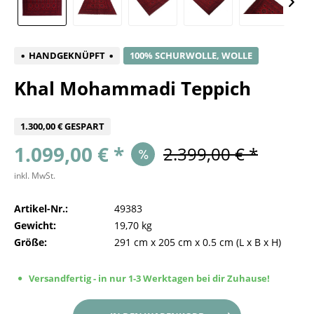
HANDGEKNÜPFT
100% SCHURWOLLE, WOLLE
Khal Mohammadi Teppich
1.300,00 € GESPART
1.099,00 € *
2.399,00 € *
inkl. MwSt.
Artikel-Nr.:
49383
Gewicht:
19,70 kg
Größe:
291 cm
x
205 cm
x
0.5 cm
(L x B x H)
Versandfertig - in nur 1-3 Werktagen bei dir Zuhause!