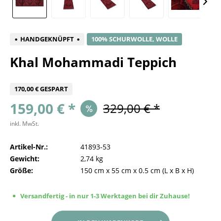
HANDGEKNÜPFT
100% SCHURWOLLE, WOLLE
Khal Mohammadi Teppich
170,00 € GESPART
159,00 € *
329,00 € *
inkl. MwSt.
Artikel-Nr.:
41893-53
Gewicht:
2,74 kg
Größe:
150 cm
x
55 cm
x
0.5 cm
(L x B x H)
Versandfertig - in nur 1-3 Werktagen bei dir Zuhause!