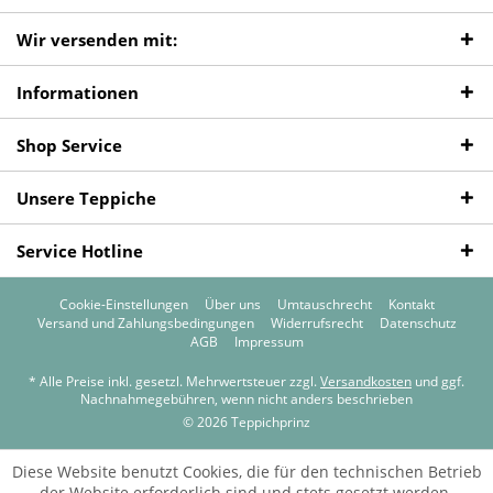
Wir versenden mit:
Informationen
Shop Service
Unsere Teppiche
Service Hotline
Cookie-Einstellungen
Über uns
Umtauschrecht
Kontakt
Versand und Zahlungsbedingungen
Widerrufsrecht
Datenschutz
AGB
Impressum
* Alle Preise inkl. gesetzl. Mehrwertsteuer zzgl.
Versandkosten
und ggf.
Nachnahmegebühren, wenn nicht anders beschrieben
© 2026 Teppichprinz
Diese Website benutzt Cookies, die für den technischen Betrieb
der Website erforderlich sind und stets gesetzt werden.