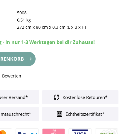
5908
6,51 kg
272 cm
x
80 cm
x
0.3 cm
(L x B x H)
 - in nur 1-3 Werktagen bei dir Zuhause!
RENKORB
Bewerten
oser Versand*
Kostenlose Retouren*
Umtauschrecht*
Echtheitszertifikat*