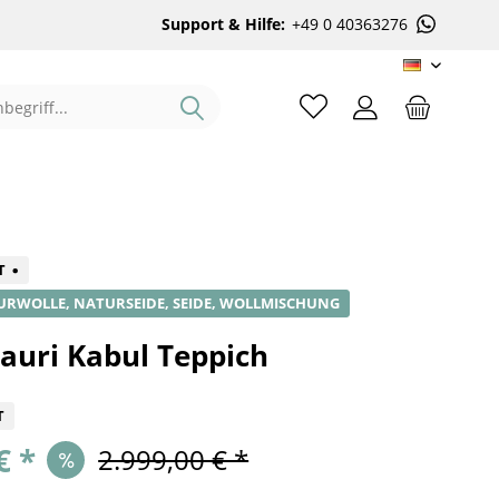
Support & Hilfe:
+49 0 40363276
DE
%
T
URWOLLE, NATURSEIDE, SEIDE, WOLLMISCHUNG
auri Kabul Teppich
T
€ *
2.999,00 € *