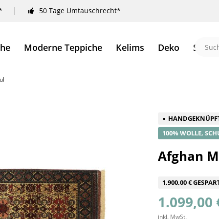
*
50 Tage Umtauschrecht*
che
Moderne Teppiche
Kelims
Deko
Sale 
ul
HANDGEKNÜPF
100% WOLLE, SCH
Afghan M
1.900,00 € GESPAR
1.099,00 
inkl. MwSt.