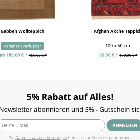
Gabbeh Wollteppich
Afghan Akche Teppic
100 x 50 cm
Varianten verfügbar
ab 189,00 € *
69,90 € *
459,00 € *
179,00 € *
5% Rabatt auf Alles!
 Newsletter abonnieren und 5% - Gutschein si
ANMELDEN
Die
Datenschutzbestimmungen
habe ich zur Kenntnis genommen.