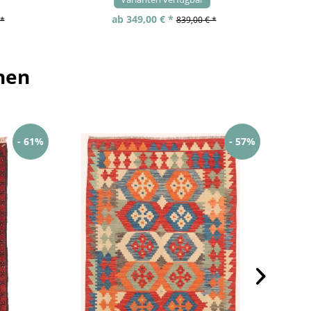
ab 349,00 € *
 *
839,00 € *
hen
- 61%
- 57%