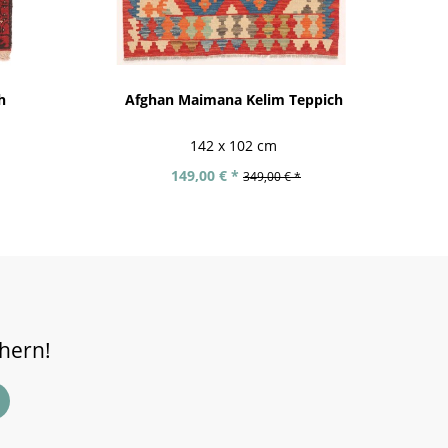
h
Afghan Maimana Kelim Teppich
Af
142 x 102 cm
149,00 € *
349,00 € *
chern!