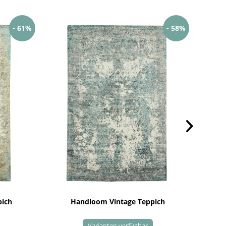
- 61%
- 58%
pich
Handloom Vintage Teppich
Varianten verfügbar