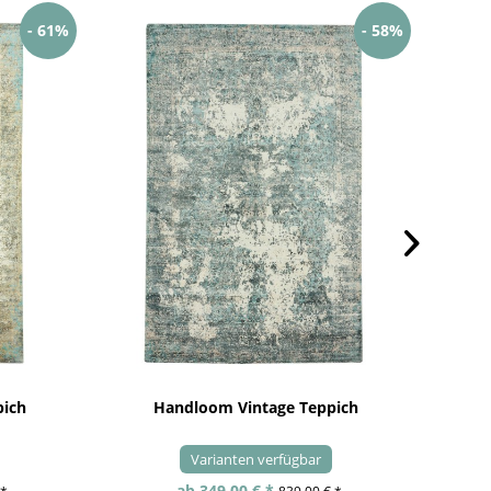
- 61%
- 58%
pich
Handloom Vintage Teppich
Varianten verfügbar
ab 349,00 € *