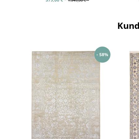
1.349,00 € *
Kund
- 58%