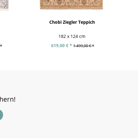
Chobi Ziegler Teppich
Af
182 x 124 cm
619,00 € *
 *
1.499,00 € *
chern!