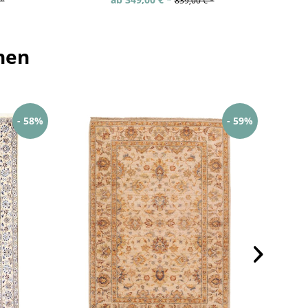
 *
839,00 € *
hen
- 58%
- 59%