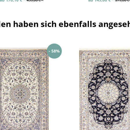
459,00 € *
379,00 €
en haben sich ebenfalls angese
- 58%