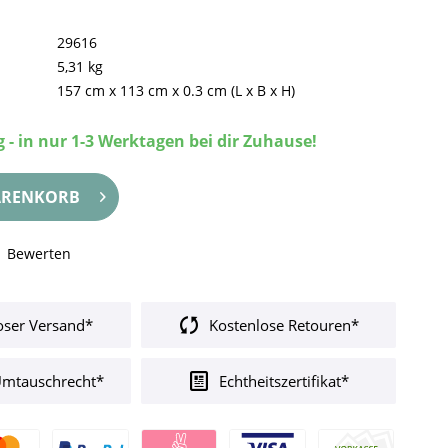
29616
5,31 kg
157 cm
x
113 cm
x
0.3 cm
(L x B x H)
 - in nur 1-3 Werktagen bei dir Zuhause!
RENKORB
Bewerten
oser Versand*
Kostenlose Retouren*
Umtauschrecht*
Echtheitszertifikat*