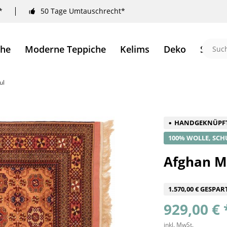
*
50 Tage Umtauschrecht*
che
Moderne Teppiche
Kelims
Deko
Sale 
ul
HANDGEKNÜPF
100% WOLLE, SCH
Afghan M
1.570,00 € GESPAR
929,00 € 
inkl. MwSt.