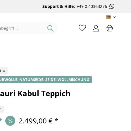
Support & Hilfe:
+49 0 40363276
DE
%
T
URWOLLE, NATURSEIDE, SEIDE, WOLLMISCHUNG
auri Kabul Teppich
T
*
2.499,00 € *