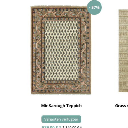
- 57%
Mir Sarough Teppich
Grass
Varianten verfügbar
579,00 € *
1.349,00 € *