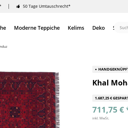
*
50 Tage Umtauschrecht*
che
Moderne Teppiche
Kelims
Deko
Sale 
unduz
HANDGEKNÜPF
Khal Moh
1.687,25 € GESPAR
711,75 € 
inkl. MwSt.