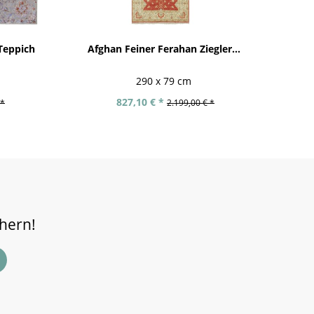
Teppich
Afghan Feiner Ferahan Ziegler...
290 x 79 cm
827,10 € *
 *
2.199,00 € *
chern!