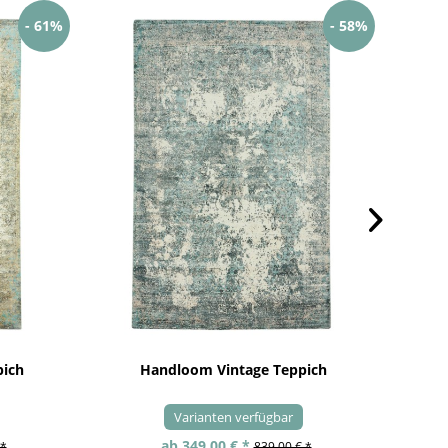
- 61%
- 58%
pich
Handloom Vintage Teppich
Varianten verfügbar
ab 349,00 € *
 *
839,00 € *