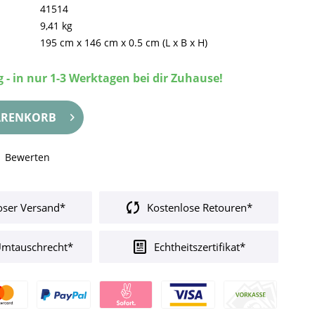
41514
9,41 kg
195 cm
x
146 cm
x
0.5 cm
(L x B x H)
 - in nur 1-3 Werktagen bei dir Zuhause!
RENKORB
Bewerten
oser Versand*
Kostenlose Retouren*
Umtauschrecht*
Echtheitszertifikat*