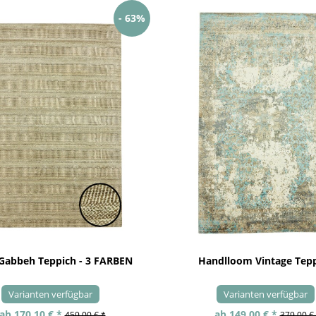
- 63%
 Gabbeh Teppich - 3 FARBEN
Handlloom Vintage Tep
Varianten verfügbar
Varianten verfügbar
ab 170,10 € *
ab 149,00 € *
459,00 € *
379,00 €