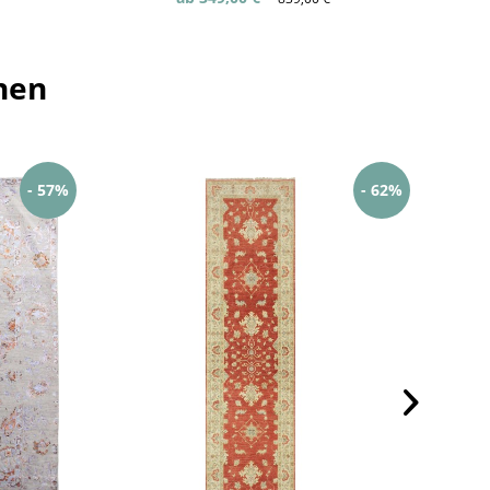
hen
- 57%
- 62%