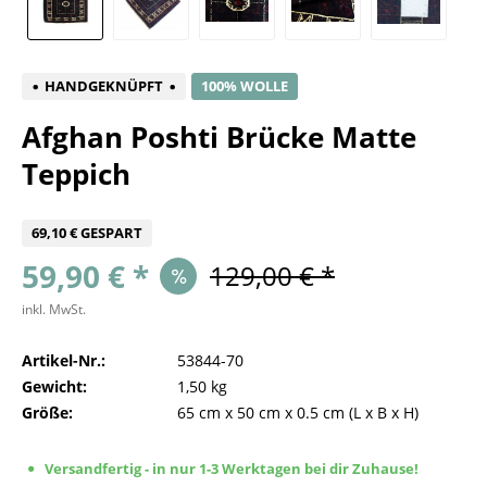
HANDGEKNÜPFT
100% WOLLE
Afghan Poshti Brücke Matte
Teppich
69,10 € GESPART
59,90 € *
129,00 € *
inkl. MwSt.
Artikel-Nr.:
53844-70
Gewicht:
1,50 kg
Größe:
65 cm
x
50 cm
x
0.5 cm
(L x B x H)
Versandfertig - in nur 1-3 Werktagen bei dir Zuhause!