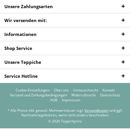
Unsere Zahlungsarten
Wir versenden mit:
Informationen
Shop Service
Unsere Teppiche
Service Hotline
Cookie-Einstellungen
Über uns
Umtauschrecht
Kontakt
Versand und Zahlungsbedingungen
Widerrufsrecht
Datenschutz
AGB
Impressum
* Alle Preise inkl. gesetzl. Mehrwertsteuer zzgl.
Versandkosten
und ggf.
Nachnahmegebühren, wenn nicht anders beschrieben
© 2026 Teppichprinz