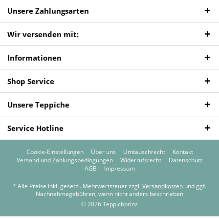
Unsere Zahlungsarten
Wir versenden mit:
Informationen
Shop Service
Unsere Teppiche
Service Hotline
Cookie-Einstellungen
Über uns
Umtauschrecht
Kontakt
Versand und Zahlungsbedingungen
Widerrufsrecht
Datenschutz
AGB
Impressum
* Alle Preise inkl. gesetzl. Mehrwertsteuer zzgl.
Versandkosten
und ggf.
Nachnahmegebühren, wenn nicht anders beschrieben
© 2026 Teppichprinz