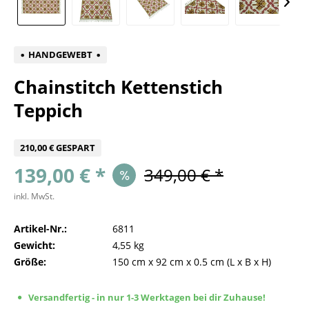
HANDGEWEBT
Chainstitch Kettenstich
Teppich
210,00 € GESPART
139,00 € *
349,00 € *
inkl. MwSt.
Artikel-Nr.:
6811
Gewicht:
4,55 kg
Größe:
150 cm
x
92 cm
x
0.5 cm
(L x B x H)
Versandfertig - in nur 1-3 Werktagen bei dir Zuhause!