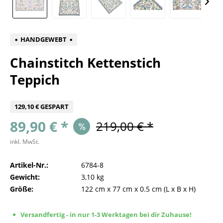
HANDGEWEBT
Chainstitch Kettenstich
Teppich
129,10 € GESPART
89,90 € *
219,00 € *
inkl. MwSt.
Artikel-Nr.:
6784-8
Gewicht:
3,10 kg
Größe:
122 cm
x
77 cm
x
0.5 cm
(L x B x H)
Versandfertig - in nur 1-3 Werktagen bei dir Zuhause!