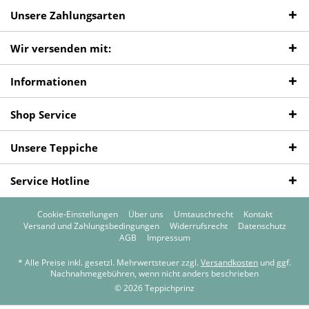
Unsere Zahlungsarten
Wir versenden mit:
Informationen
Shop Service
Unsere Teppiche
Service Hotline
Cookie-Einstellungen
Über uns
Umtauschrecht
Kontakt
Versand und Zahlungsbedingungen
Widerrufsrecht
Datenschutz
AGB
Impressum
* Alle Preise inkl. gesetzl. Mehrwertsteuer zzgl.
Versandkosten
und ggf.
Nachnahmegebühren, wenn nicht anders beschrieben
© 2026 Teppichprinz