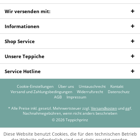
Wir versenden mit:
Informationen
Shop Service
Unsere Teppiche
Service Hotline
Cookie-Einstellungen
Über uns
Umtauschrecht
Kontakt
Versand und Zahlungsbedingungen
Widerrufsrecht
Datenschutz
AGB
Impressum
* Alle Preise inkl. gesetzl. Mehrwertsteuer zzgl.
Versandkosten
und ggf.
Nachnahmegebühren, wenn nicht anders beschrieben
© 2026 Teppichprinz
Diese Website benutzt Cookies, die für den technischen Betrieb
der Website erforderlich sind und stets gesetzt werden.