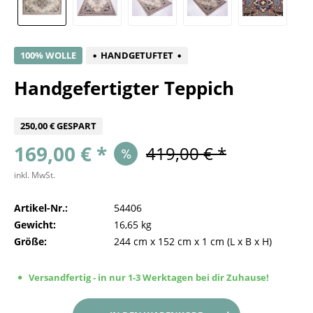
100% WOLLE
HANDGETUFTET
Handgefertigter Teppich
250,00 € GESPART
169,00 € *
419,00 € *
inkl. MwSt.
Artikel-Nr.:
54406
Gewicht:
16,65 kg
Größe:
244 cm
x
152 cm
x
1 cm
(L x B x H)
Versandfertig - in nur 1-3 Werktagen bei dir Zuhause!