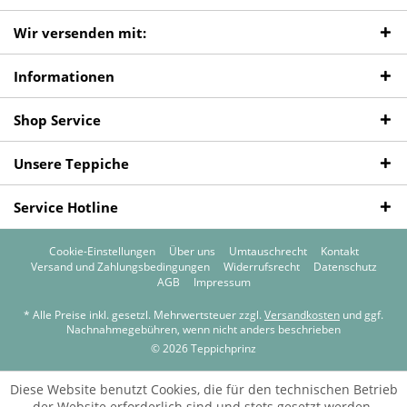
Wir versenden mit:
Informationen
Shop Service
Unsere Teppiche
Service Hotline
Cookie-Einstellungen
Über uns
Umtauschrecht
Kontakt
Versand und Zahlungsbedingungen
Widerrufsrecht
Datenschutz
AGB
Impressum
* Alle Preise inkl. gesetzl. Mehrwertsteuer zzgl.
Versandkosten
und ggf.
Nachnahmegebühren, wenn nicht anders beschrieben
© 2026 Teppichprinz
Diese Website benutzt Cookies, die für den technischen Betrieb
der Website erforderlich sind und stets gesetzt werden.