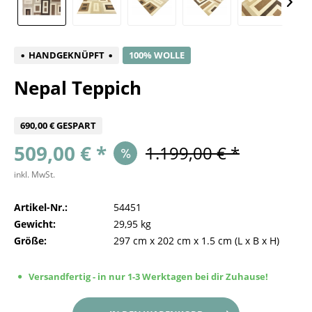
HANDGEKNÜPFT
100% WOLLE
Nepal Teppich
690,00 € GESPART
509,00 € *
1.199,00 € *
inkl. MwSt.
Artikel-Nr.:
54451
Gewicht:
29,95 kg
Größe:
297 cm
x
202 cm
x
1.5 cm
(L x B x H)
Versandfertig - in nur 1-3 Werktagen bei dir Zuhause!