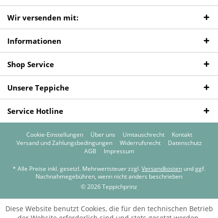
Wir versenden mit:
Informationen
Shop Service
Unsere Teppiche
Service Hotline
Cookie-Einstellungen
Über uns
Umtauschrecht
Kontakt
Versand und Zahlungsbedingungen
Widerrufsrecht
Datenschutz
AGB
Impressum
* Alle Preise inkl. gesetzl. Mehrwertsteuer zzgl.
Versandkosten
und ggf.
Nachnahmegebühren, wenn nicht anders beschrieben
© 2026 Teppichprinz
Diese Website benutzt Cookies, die für den technischen Betrieb
der Website erforderlich sind und stets gesetzt werden.