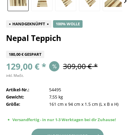
HANDGEKNÜPFT
100% WOLLE
Nepal Teppich
180,00 € GESPART
129,00 € *
309,00 € *
inkl. MwSt.
Artikel-Nr.:
54495
Gewicht:
7,55 kg
Größe:
161 cm
x
94 cm
x
1.5 cm
(L x B x H)
Versandfertig - in nur 1-3 Werktagen bei dir Zuhause!