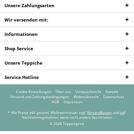
Unsere Zahlungsarten
Wir versenden mit:
Informationen
Shop Service
Unsere Teppiche
Service Hotline
Cookie-Einstellungen
Über uns
Umtauschrecht
Kontakt
Versand und Zahlungsbedingungen
Widerrufsrecht
Datenschutz
AGB
Impressum
* Alle Preise inkl. gesetzl. Mehrwertsteuer zzgl.
Versandkosten
und ggf.
Nachnahmegebühren, wenn nicht anders beschrieben
© 2026 Teppichprinz