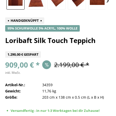
HANDGEKNÜPFT
95% SCHURWOLLE 5% ACRYL, 100% WOLLE
Loribaft Silk Touch Teppich
1.290,00 € GESPART
909,00 € *
2.199,00 € *
inkl. MwSt.
Artikel-Nr.:
34359
Gewicht:
11,76 kg
Größe:
203 cm
x
138 cm
x
0.5 cm
(L x B x H)
Versandfertig - in nur 1-3 Werktagen bei dir Zuhause!