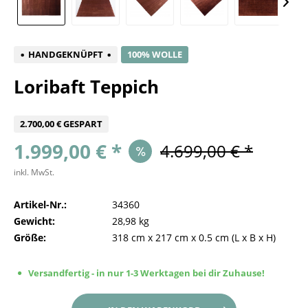
HANDGEKNÜPFT
100% WOLLE
Loribaft Teppich
2.700,00 € GESPART
1.999,00 € *
4.699,00 € *
inkl. MwSt.
Artikel-Nr.:
34360
Gewicht:
28,98 kg
Größe:
318 cm
x
217 cm
x
0.5 cm
(L x B x H)
Versandfertig - in nur 1-3 Werktagen bei dir Zuhause!