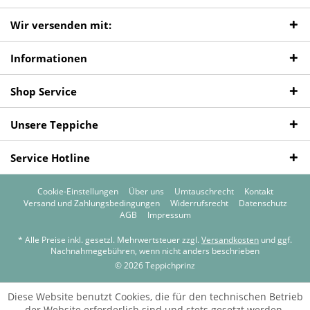
Wir versenden mit:
Informationen
Shop Service
Unsere Teppiche
Service Hotline
Cookie-Einstellungen
Über uns
Umtauschrecht
Kontakt
Versand und Zahlungsbedingungen
Widerrufsrecht
Datenschutz
AGB
Impressum
* Alle Preise inkl. gesetzl. Mehrwertsteuer zzgl.
Versandkosten
und ggf.
Nachnahmegebühren, wenn nicht anders beschrieben
© 2026 Teppichprinz
Diese Website benutzt Cookies, die für den technischen Betrieb
der Website erforderlich sind und stets gesetzt werden.