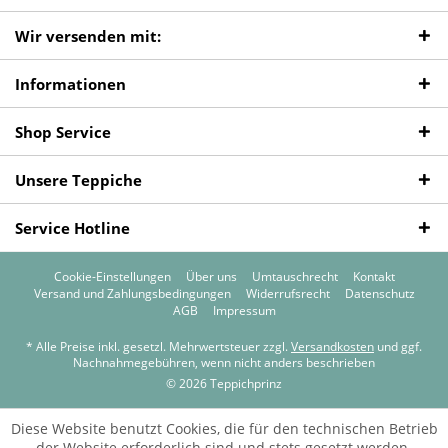
Wir versenden mit:
Informationen
Shop Service
Unsere Teppiche
Service Hotline
Cookie-Einstellungen
Über uns
Umtauschrecht
Kontakt
Versand und Zahlungsbedingungen
Widerrufsrecht
Datenschutz
AGB
Impressum
* Alle Preise inkl. gesetzl. Mehrwertsteuer zzgl.
Versandkosten
und ggf.
Nachnahmegebühren, wenn nicht anders beschrieben
© 2026 Teppichprinz
Diese Website benutzt Cookies, die für den technischen Betrieb
der Website erforderlich sind und stets gesetzt werden.