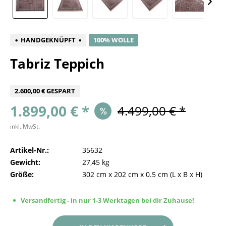
HANDGEKNÜPFT
100% WOLLE
Tabriz Teppich
2.600,00 € GESPART
1.899,00 € *
4.499,00 € *
inkl. MwSt.
Artikel-Nr.:
35632
Gewicht:
27,45 kg
Größe:
302 cm
x
202 cm
x
0.5 cm
(L x B x H)
Versandfertig - in nur 1-3 Werktagen bei dir Zuhause!