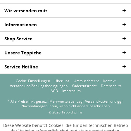
Wir versenden mit:
Informationen
Shop Service
Unsere Teppiche
Service Hotline
Cookie-Einstellungen
Über uns
Umtauschrecht
Kontakt
Versand und Zahlungsbedingungen
Widerrufsrecht
Datenschutz
AGB
Impressum
* Alle Preise inkl. gesetzl. Mehrwertsteuer zzgl.
Versandkosten
und ggf.
Nachnahmegebühren, wenn nicht anders beschrieben
© 2026 Teppichprinz
Diese Website benutzt Cookies, die für den technischen Betrieb
der Website erforderlich sind und stets gesetzt werden.