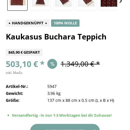
HANDGEKNÜPFT
100% WOLLE
Kaukasus Buchara Teppich
845,90 € GESPART
503,10 € *
1.349,00 € *
inkl. MwSt.
Artikel-Nr.:
5947
Gewicht:
3,96 kg
Größe:
137 cm
x
88 cm
x
0.5 cm
(L x B x H)
Versandfertig - in nur 1-3 Werktagen bei dir Zuhause!