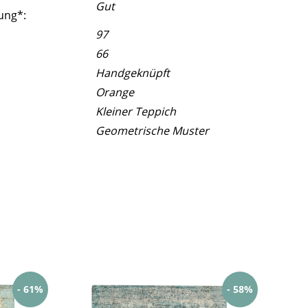
Gut
ung*:
97
66
Handgeknüpft
Orange
Kleiner Teppich
Geometrische Muster
- 61%
- 58%