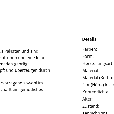
Details:
Farben:
s Pakistan und sind
Form:
Rottönen und eine feine
Herstellungsart:
omaden geprägt.
pft und überzeugen durch
Material:
Material (Kette):
hervorragend sowohl im
Flor (Höhe) in c
chafft ein gemütliches
Knotendichte:
Alter:
Zustand:
Teppichprinz