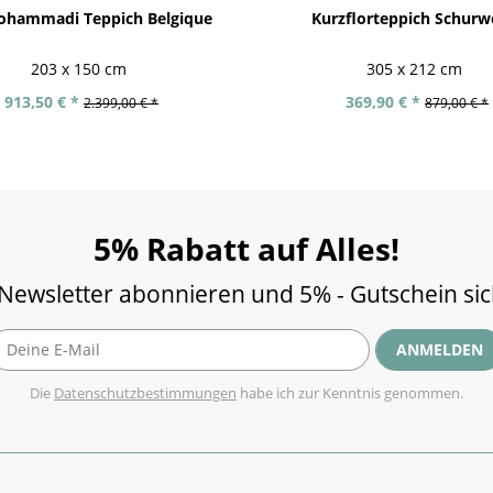
ohammadi Teppich Belgique
Kurzflorteppich Schurw
203 x 150 cm
305 x 212 cm
913,50 € *
369,90 € *
2.399,00 € *
879,00 € *
5% Rabatt auf Alles!
 Newsletter abonnieren und 5% - Gutschein si
ANMELDEN
Die
Datenschutzbestimmungen
habe ich zur Kenntnis genommen.