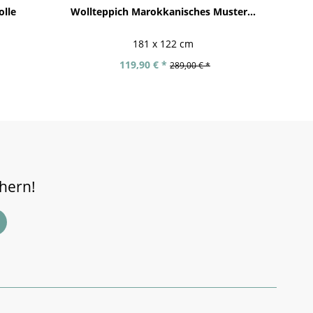
olle
Wollteppich Marokkanisches Muster...
181 x 122 cm
119,90 € *
289,00 € *
chern!