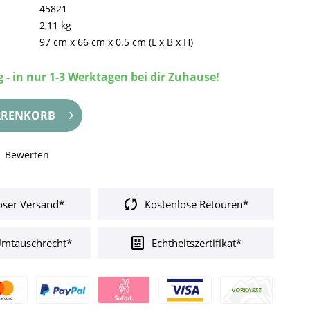
45821
2,11 kg
97 cm
x
66 cm
x
0.5 cm
(L x B x H)
 - in nur 1-3 Werktagen bei dir Zuhause!
RENKORB
Bewerten
oser Versand*
Kostenlose Retouren*
Umtauschrecht*
Echtheitszertifikat*