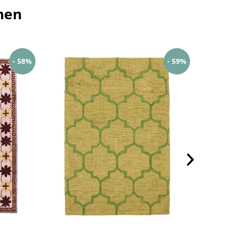
hen
- 58%
- 59%