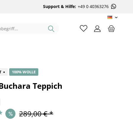
Support & Hilfe:
+49 0 40363276
DE
%
T
100% WOLLE
 Buchara Teppich
*
289,00 € *