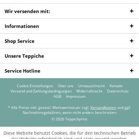
Wir versenden mit:
Informationen
Shop Service
Unsere Teppiche
Service Hotline
Cookie-Einstellungen
Über uns
Umtauschrecht
Kontakt
Versand und Zahlungsbedingungen
Widerrufsrecht
Datenschutz
AGB
Impressum
* Alle Preise inkl. gesetzl. Mehrwertsteuer zzgl.
Versandkosten
und ggf.
Nachnahmegebühren, wenn nicht anders beschrieben
© 2026 Teppichprinz
Diese Website benutzt Cookies, die für den technischen Betrieb
der Website erforderlich sind und stets gesetzt werden.