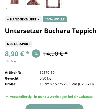
HANDGEKNÜPFT
100% WOLLE
Untersetzer Buchara Teppich
6,00 € GESPART
8,90 € *
14,90 € *
inkl. MwSt.
Artikel-Nr.:
62570-50
Gewicht:
0,50 kg
Größe:
15 cm
x
15 cm
x
0.5 cm
(L x B x H)
Versandfertig - in nur 1-3 Werktagen bei dir Zuhause!