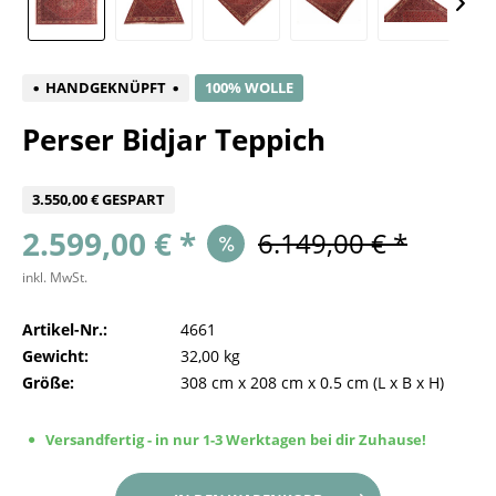
HANDGEKNÜPFT
100% WOLLE
Perser Bidjar Teppich
3.550,00 € GESPART
2.599,00 € *
6.149,00 € *
inkl. MwSt.
Artikel-Nr.:
4661
Gewicht:
32,00 kg
Größe:
308 cm
x
208 cm
x
0.5 cm
(L x B x H)
Versandfertig - in nur 1-3 Werktagen bei dir Zuhause!