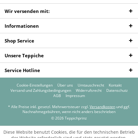
Wir versenden mit:
Informationen
Shop Service
Unsere Teppiche
Service Hotline
Cookie-Einstellungen
Über uns
Umtauschrecht
Kontakt
Versand und Zahlungsbedingungen
Widerrufsrecht
Datenschutz
AGB
Impressum
* Alle Preise inkl. gesetzl. Mehrwertsteuer zzgl.
Versandkosten
und ggf.
Nachnahmegebühren, wenn nicht anders beschrieben
© 2026 Teppichprinz
Diese Website benutzt Cookies, die für den technischen Betrieb
der Website erforderlich sind und stets gesetzt werden.