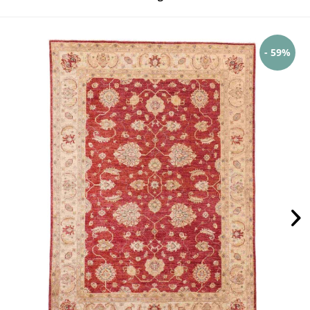
- 59%