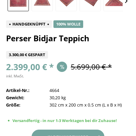
HANDGEKNÜPFT
100% WOLLE
Perser Bidjar Teppich
3.300,00 € GESPART
2.399,00 € *
5.699,00 € *
inkl. MwSt.
Artikel-Nr.:
4664
Gewicht:
30,20 kg
Größe:
302 cm
x
200 cm
x
0.5 cm
(L x B x H)
Versandfertig - in nur 1-3 Werktagen bei dir Zuhause!