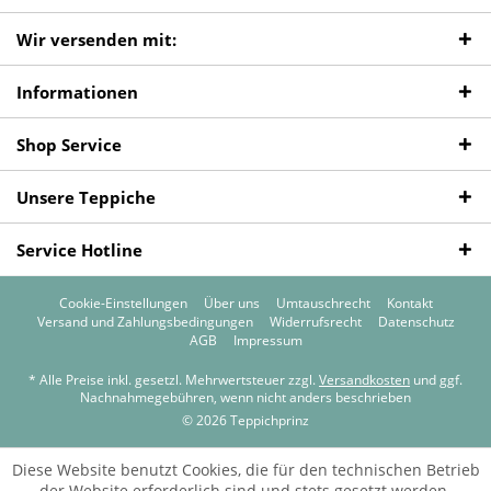
Wir versenden mit:
Informationen
Shop Service
Unsere Teppiche
Service Hotline
Cookie-Einstellungen
Über uns
Umtauschrecht
Kontakt
Versand und Zahlungsbedingungen
Widerrufsrecht
Datenschutz
AGB
Impressum
* Alle Preise inkl. gesetzl. Mehrwertsteuer zzgl.
Versandkosten
und ggf.
Nachnahmegebühren, wenn nicht anders beschrieben
© 2026 Teppichprinz
Diese Website benutzt Cookies, die für den technischen Betrieb
der Website erforderlich sind und stets gesetzt werden.