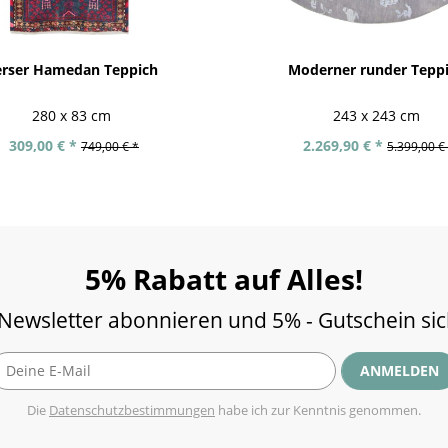
erser Hamedan Teppich
Moderner runder Tepp
280 x 83 cm
243 x 243 cm
309,00 € *
2.269,90 € *
749,00 € *
5.399,00 €
5% Rabatt auf Alles!
 Newsletter abonnieren und 5% - Gutschein si
ANMELDEN
Die
Datenschutzbestimmungen
habe ich zur Kenntnis genommen.