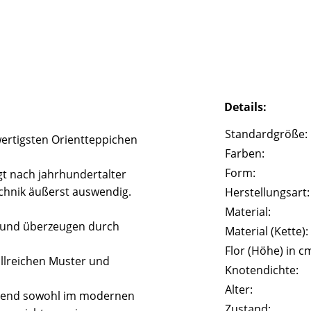
Details:
Standardgröße:
ertigsten Orientteppichen
Farben:
Form:
t nach jahrhundertalter
echnik äußerst auswendig.
Herstellungsart:
Material:
t und überzeugen durch
Material (Kette):
Flor (Höhe) in c
illreichen Muster und
Knotendichte:
Alter:
agend sowohl im modernen
Zustand: