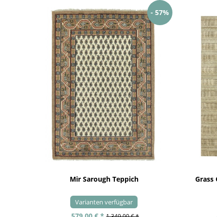
- 57%
Mir Sarough Teppich
Grass
Varianten verfügbar
579,00 € *
1.349,00 € *