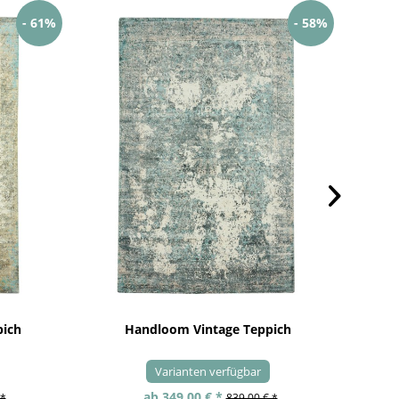
- 61%
- 58%
pich
Handloom Vintage Teppich
Varianten verfügbar
ab 349,00 € *
 *
839,00 € *