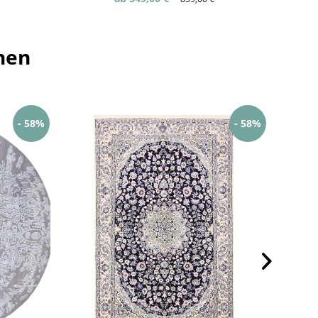
hen
- 58%
- 58%