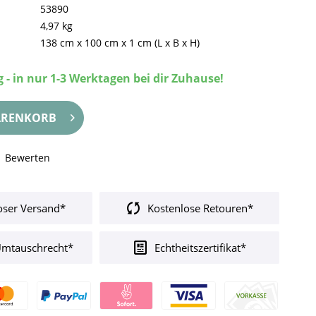
53890
4,97 kg
138 cm
x
100 cm
x
1 cm
(L x B x H)
 - in nur 1-3 Werktagen bei dir Zuhause!
RENKORB
Bewerten
oser Versand*
Kostenlose Retouren*
Umtauschrecht*
Echtheitszertifikat*