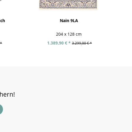
ich
Nain 9LA
204 x 128 cm
1.389,90 € *
 *
3.299,00 € *
chern!