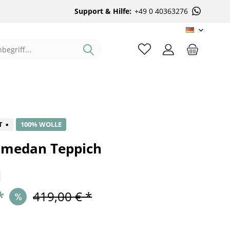
Support & Hilfe:
+49 0 40363276
DE
%
T
100% WOLLE
amedan Teppich
*
419,00 € *