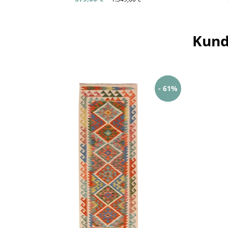
Kund
- 61%