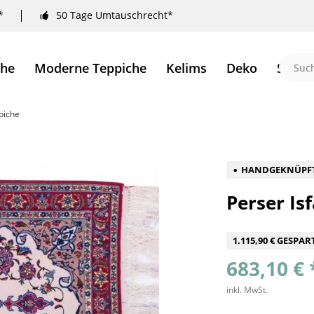
*
50 Tage Umtauschrecht*
che
Moderne Teppiche
Kelims
Deko
Sale 
piche
HANDGEKNÜPF
Perser Is
1.115,90 € GESPAR
683,10 € 
inkl. MwSt.