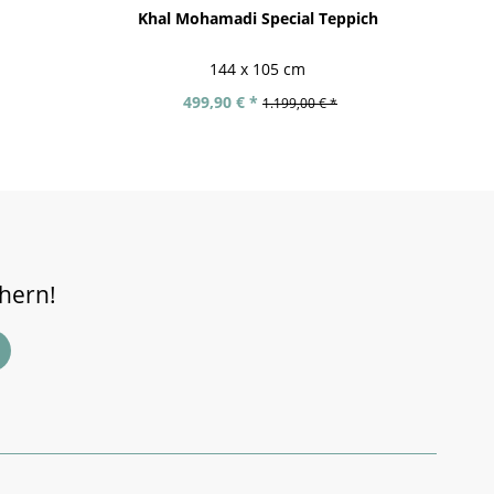
Khal Mohamadi Special Teppich
Afg
144 x 105 cm
499,90 € *
1.199,00 € *
chern!