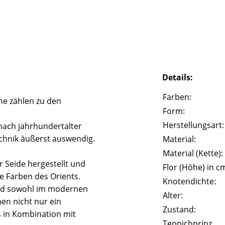
Details:
Farben:
he zählen zu den
Form:
Herstellungsart:
 nach jahrhundertalter
echnik äußerst auswendig.
Material:
Material (Kette):
 Seide hergestellt und
Flor (Höhe) in c
e Farben des Orients.
Knotendichte:
end sowohl im modernen
Alter:
nen nicht nur ein
Zustand:
 in Kombination mit
Teppichprinz