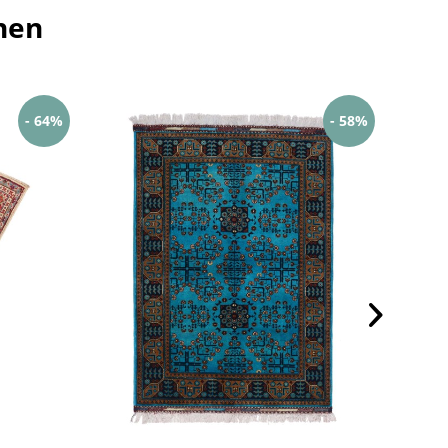
hen
- 64%
- 58%