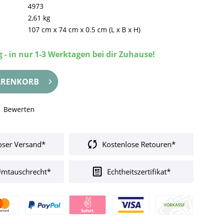
4973
2,61 kg
107 cm
x
74 cm
x
0.5 cm
(L x B x H)
 - in nur 1-3 Werktagen bei dir Zuhause!
RENKORB
Bewerten
oser Versand*
Kostenlose Retouren*
Umtauschrecht*
Echtheitszertifikat*