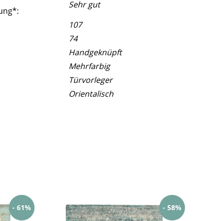
Sehr gut
ung*:
107
74
Handgeknüpft
Mehrfarbig
Türvorleger
Orientalisch
- 61%
- 58%