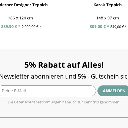
erner Designer Teppich
Kazak Teppich
186 x 124 cm
148 x 97 cm
889,90 € *
309,00 € *
2.099,00 € *
849,00 € *
5% Rabatt auf Alles!
 Newsletter abonnieren und 5% - Gutschein si
ANMELDEN
Die
Datenschutzbestimmungen
habe ich zur Kenntnis genommen.