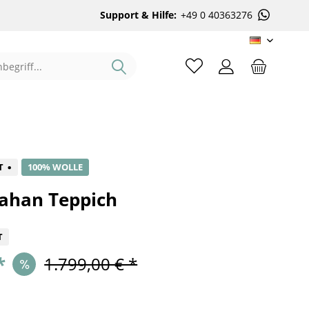
Support & Hilfe:
+49 0 40363276
DE
%
T
100% WOLLE
fahan Teppich
T
*
1.799,00 € *