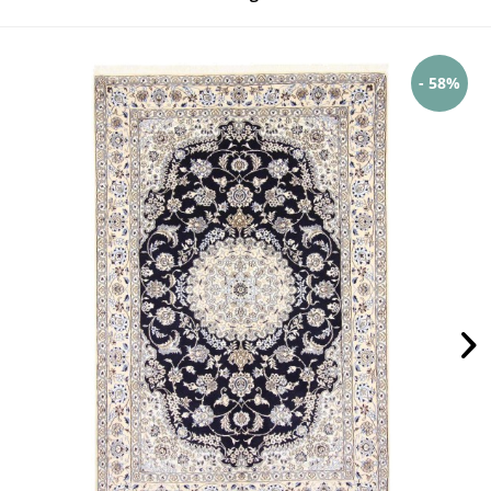
- 58%