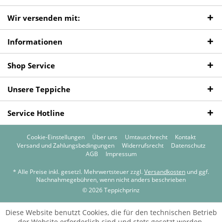
Wir versenden mit:
Informationen
Shop Service
Unsere Teppiche
Service Hotline
Cookie-Einstellungen
Über uns
Umtauschrecht
Kontakt
Versand und Zahlungsbedingungen
Widerrufsrecht
Datenschutz
AGB
Impressum
* Alle Preise inkl. gesetzl. Mehrwertsteuer zzgl.
Versandkosten
und ggf.
Nachnahmegebühren, wenn nicht anders beschrieben
© 2026 Teppichprinz
Diese Website benutzt Cookies, die für den technischen Betrieb
der Website erforderlich sind und stets gesetzt werden.