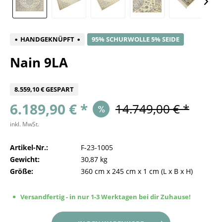
HANDGEKNÜPFT
95% SCHURWOLLE 5% SEIDE
Nain 9LA
8.559,10 € GESPART
6.189,90 € *
14.749,00 € *
inkl. MwSt.
Artikel-Nr.:
F-23-1005
Gewicht:
30,87 kg
Größe:
360 cm
x
245 cm
x
1 cm
(L x B x H)
Versandfertig - in nur 1-3 Werktagen bei dir Zuhause!