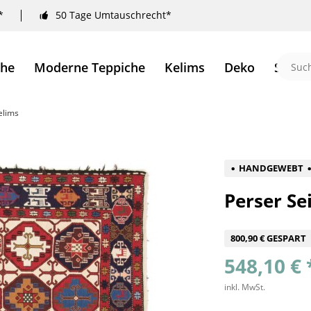
*
50 Tage Umtauschrecht*
che
Moderne Teppiche
Kelims
Deko
Sale 
elims
HANDGEWEBT
Perser S
800,90 € GESPART
548,10 € 
inkl. MwSt.