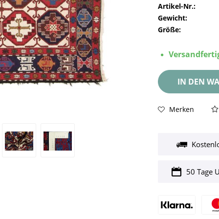
Artikel-Nr.:
Gewicht:
Größe:
Versandfertig
IN DEN
WA
Merken
Kostenl
50 Tage 