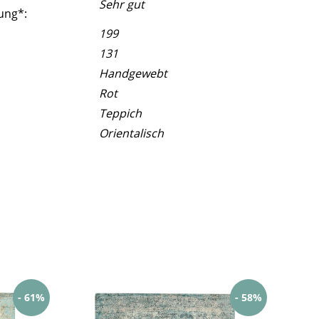
Sehr gut
ung*:
199
131
Handgewebt
Rot
Teppich
Orientalisch
- 61%
- 58%