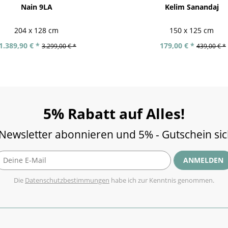
Nain 9LA
Kelim Sanandaj
204 x 128 cm
150 x 125 cm
1.389,90 € *
179,00 € *
3.299,00 € *
439,00 € *
5% Rabatt auf Alles!
 Newsletter abonnieren und 5% - Gutschein si
ANMELDEN
Die
Datenschutzbestimmungen
habe ich zur Kenntnis genommen.