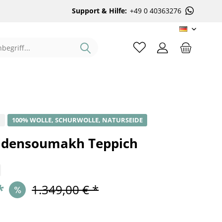
Support & Hilfe:
+49 0 40363276
DE
%
100% WOLLE, SCHURWOLLE, NATURSEIDE
eidensoumakh Teppich
*
1.349,00 € *