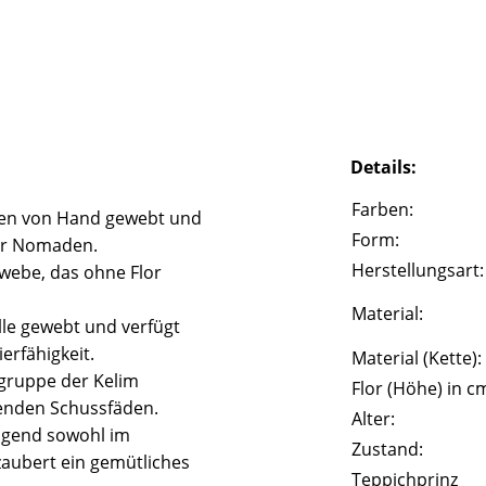
Details:
Farben:
rden von Hand gewebt und
Form:
der Nomaden.
Herstellungsart:
ewebe, das ohne Flor
Material:
le gewebt und verfügt
erfähigkeit.
Material (Kette):
gruppe der Kelim
Flor (Höhe) in c
henden Schussfäden.
Alter:
agend sowohl im
Zustand:
zaubert ein gemütliches
Teppichprinz