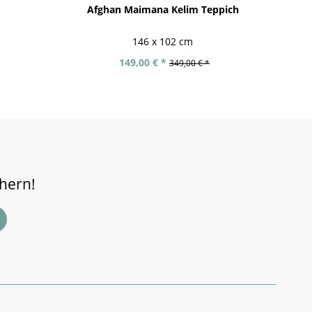
Afghan Maimana Kelim Teppich
Ha
146 x 102 cm
149,00 € *
349,00 € *
chern!