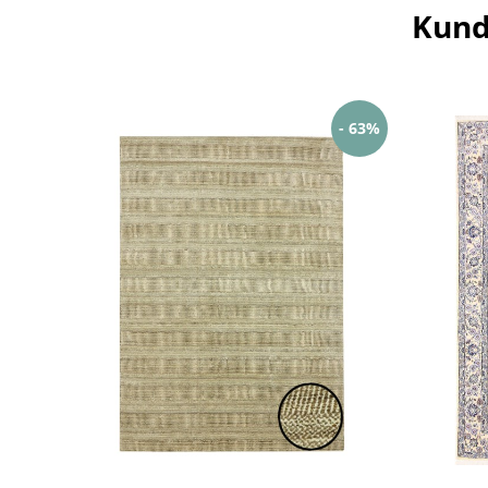
Kund
- 63%