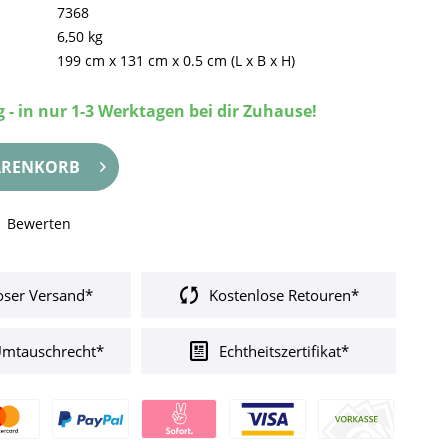
7368
6,50 kg
199 cm
x
131 cm
x
0.5 cm
(L x B x H)
 - in nur 1-3 Werktagen bei dir Zuhause!
RENKORB
Bewerten
oser Versand*
Kostenlose Retouren*
Umtauschrecht*
Echtheitszertifikat*