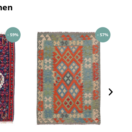
hen
- 59%
- 57%