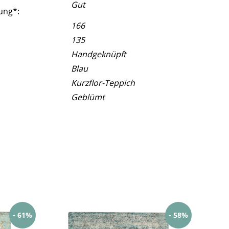
Gut
ung*:
166
135
Handgeknüpft
Blau
Kurzflor-Teppich
Geblümt
- 61%
- 58%