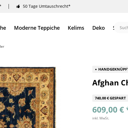
*
50 Tage Umtauschrecht*
che
Moderne Teppiche
Kelims
Deko
Sale 
ler
HANDGEKNÜPF
Afghan Ch
740,00 € GESPART
609,00 € 
inkl. MwSt.