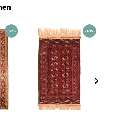
hen
- 62%
- 63%