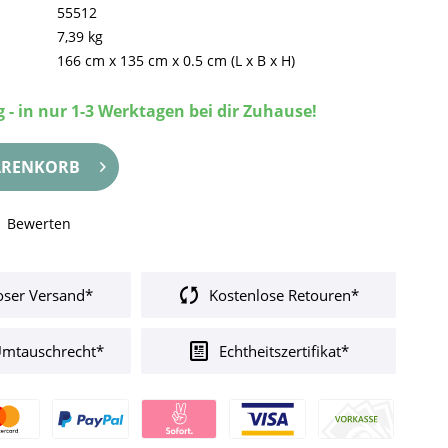
55512
7,39 kg
166 cm
x
135 cm
x
0.5 cm
(L x B x H)
 - in nur 1-3 Werktagen bei dir Zuhause!
RENKORB
Bewerten
oser Versand*
Kostenlose Retouren*
Umtauschrecht*
Echtheitszertifikat*