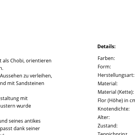
Details:
Farben:
 als Chobi, orientieren
Form:
n.
Herstellungsart:
 Aussehen zu verleihen,
und mit Sandsteinen
Material:
Material (Kette):
staltung mit
Flor (Höhe) in c
Mustern wurde
Knotendichte:
Alter:
und seines antikes
Zustand:
passt dank seiner
Teppichprinz