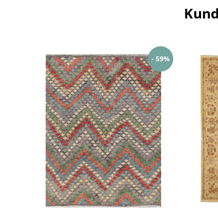
Kund
- 59%