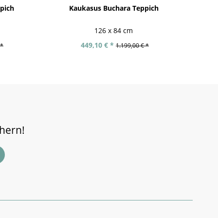
ppich
Kaukasus Buchara Teppich
126 x 84 cm
449,10 € *
 *
1.199,00 € *
chern!