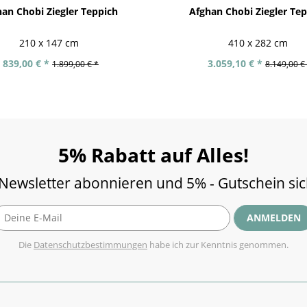
an Chobi Ziegler Teppich
Afghan Chobi Ziegler Te
210 x 147 cm
410 x 282 cm
839,00 € *
3.059,10 € *
1.899,00 € *
8.149,00 €
5% Rabatt auf Alles!
 Newsletter abonnieren und 5% - Gutschein si
ANMELDEN
Die
Datenschutzbestimmungen
habe ich zur Kenntnis genommen.