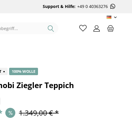
Support & Hilfe:
+49 0 40363276
DE
%
T
100% WOLLE
obi Ziegler Teppich
*
1.349,00 € *