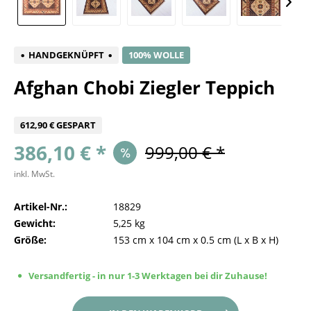
HANDGEKNÜPFT
100% WOLLE
Afghan Chobi Ziegler Teppich
612,90 € GESPART
386,10 € *
999,00 € *
inkl. MwSt.
Artikel-Nr.:
18829
Gewicht:
5,25 kg
Größe:
153 cm
x
104 cm
x
0.5 cm
(L x B x H)
Versandfertig - in nur 1-3 Werktagen bei dir Zuhause!