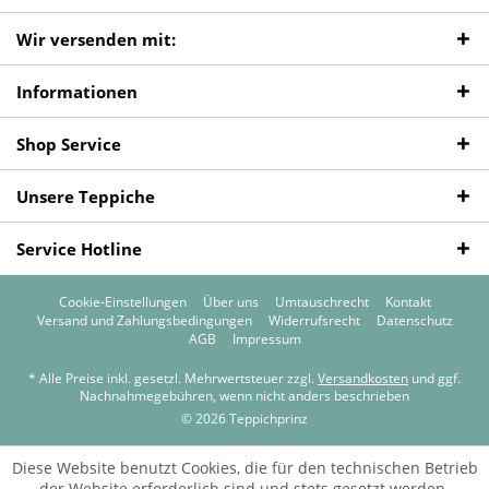
Wir versenden mit:
Informationen
Shop Service
Unsere Teppiche
Service Hotline
Cookie-Einstellungen
Über uns
Umtauschrecht
Kontakt
Versand und Zahlungsbedingungen
Widerrufsrecht
Datenschutz
AGB
Impressum
* Alle Preise inkl. gesetzl. Mehrwertsteuer zzgl.
Versandkosten
und ggf.
Nachnahmegebühren, wenn nicht anders beschrieben
© 2026 Teppichprinz
Diese Website benutzt Cookies, die für den technischen Betrieb
der Website erforderlich sind und stets gesetzt werden.