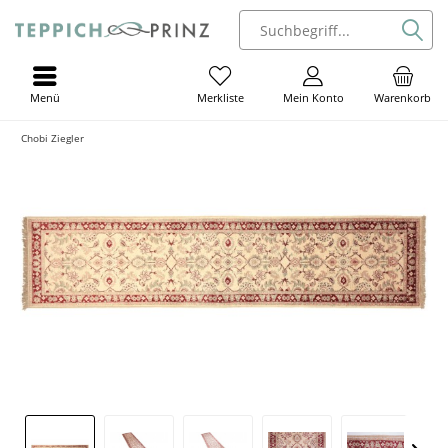
Menü
Mein Konto
Warenkorb
Merkliste
Chobi Ziegler