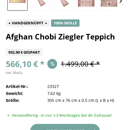
HANDGEKNÜPFT
100% WOLLE
Afghan Chobi Ziegler Teppich
932,90 € GESPART
566,10 € *
1.499,00 € *
inkl. MwSt.
Artikel-Nr.:
23327
Gewicht:
7,62 kg
Größe:
305 cm
x
76 cm
x
0.5 cm
(L x B x H)
Versandfertig - in nur 1-3 Werktagen bei dir Zuhause!