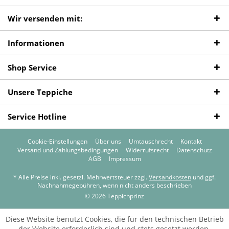
Wir versenden mit:
Informationen
Shop Service
Unsere Teppiche
Service Hotline
Cookie-Einstellungen
Über uns
Umtauschrecht
Kontakt
Versand und Zahlungsbedingungen
Widerrufsrecht
Datenschutz
AGB
Impressum
* Alle Preise inkl. gesetzl. Mehrwertsteuer zzgl.
Versandkosten
und ggf.
Nachnahmegebühren, wenn nicht anders beschrieben
© 2026 Teppichprinz
Diese Website benutzt Cookies, die für den technischen Betrieb
der Website erforderlich sind und stets gesetzt werden.