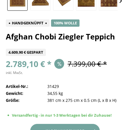
HANDGEKNÜPFT
100% WOLLE
Afghan Chobi Ziegler Teppich
4.609,90 € GESPART
2.789,10 € *
7.399,00 € *
inkl. MwSt.
Artikel-Nr.:
31429
Gewicht:
34,55 kg
Größe:
381 cm
x
275 cm
x
0.5 cm
(L x B x H)
Versandfertig - in nur 1-3 Werktagen bei dir Zuhause!