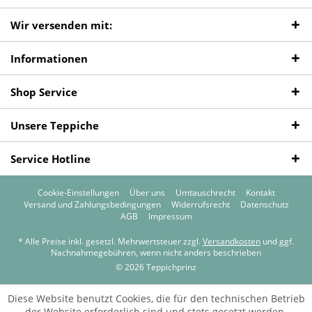
Wir versenden mit:
Informationen
Shop Service
Unsere Teppiche
Service Hotline
Cookie-Einstellungen
Über uns
Umtauschrecht
Kontakt
Versand und Zahlungsbedingungen
Widerrufsrecht
Datenschutz
AGB
Impressum
* Alle Preise inkl. gesetzl. Mehrwertsteuer zzgl.
Versandkosten
und ggf.
Nachnahmegebühren, wenn nicht anders beschrieben
© 2026 Teppichprinz
Diese Website benutzt Cookies, die für den technischen Betrieb
der Website erforderlich sind und stets gesetzt werden.