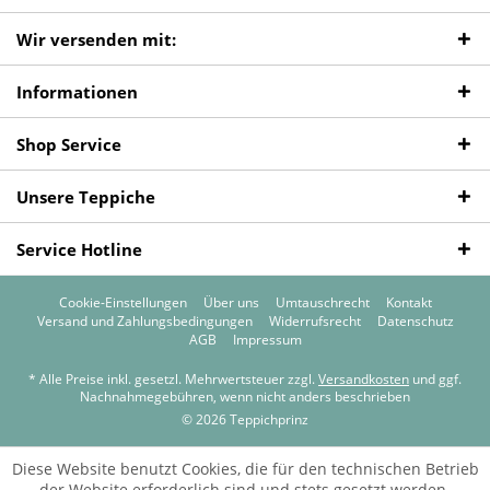
Wir versenden mit:
Informationen
Shop Service
Unsere Teppiche
Service Hotline
Cookie-Einstellungen
Über uns
Umtauschrecht
Kontakt
Versand und Zahlungsbedingungen
Widerrufsrecht
Datenschutz
AGB
Impressum
* Alle Preise inkl. gesetzl. Mehrwertsteuer zzgl.
Versandkosten
und ggf.
Nachnahmegebühren, wenn nicht anders beschrieben
© 2026 Teppichprinz
Diese Website benutzt Cookies, die für den technischen Betrieb
der Website erforderlich sind und stets gesetzt werden.