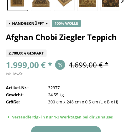
HANDGEKNÜPFT
100% WOLLE
Afghan Chobi Ziegler Teppich
2.700,00 € GESPART
1.999,00 € *
4.699,00 € *
inkl. MwSt.
Artikel-Nr.:
32977
Gewicht:
24,55 kg
Größe:
300 cm
x
248 cm
x
0.5 cm
(L x B x H)
Versandfertig - in nur 1-3 Werktagen bei dir Zuhause!