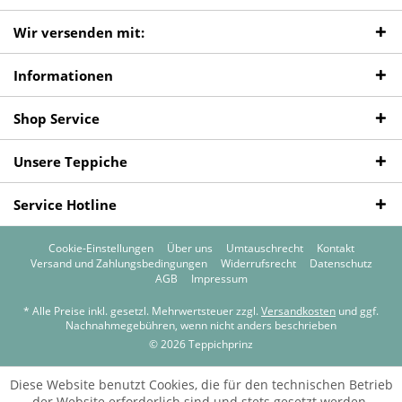
Wir versenden mit:
Informationen
Shop Service
Unsere Teppiche
Service Hotline
Cookie-Einstellungen
Über uns
Umtauschrecht
Kontakt
Versand und Zahlungsbedingungen
Widerrufsrecht
Datenschutz
AGB
Impressum
* Alle Preise inkl. gesetzl. Mehrwertsteuer zzgl.
Versandkosten
und ggf.
Nachnahmegebühren, wenn nicht anders beschrieben
© 2026 Teppichprinz
Diese Website benutzt Cookies, die für den technischen Betrieb
der Website erforderlich sind und stets gesetzt werden.