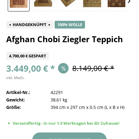
HANDGEKNÜPFT
100% WOLLE
Afghan Chobi Ziegler Teppich
4.700,00 € GESPART
3.449,00 € *
8.149,00 € *
inkl. MwSt.
Artikel-Nr.:
42291
Gewicht:
38,61 kg
Größe:
394 cm
x
297 cm
x
0.5 cm
(L x B x H)
Versandfertig - in nur 1-3 Werktagen bei dir Zuhause!