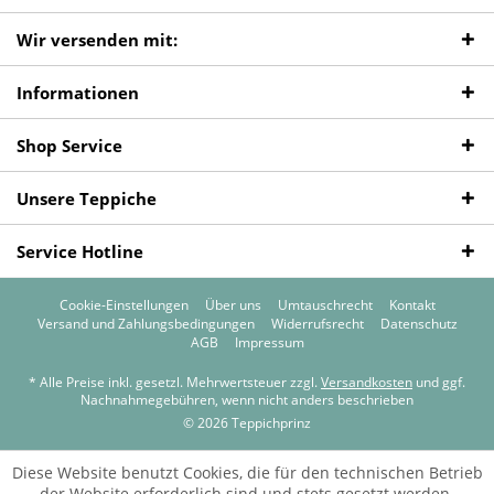
Wir versenden mit:
Informationen
Shop Service
Unsere Teppiche
Service Hotline
Cookie-Einstellungen
Über uns
Umtauschrecht
Kontakt
Versand und Zahlungsbedingungen
Widerrufsrecht
Datenschutz
AGB
Impressum
* Alle Preise inkl. gesetzl. Mehrwertsteuer zzgl.
Versandkosten
und ggf.
Nachnahmegebühren, wenn nicht anders beschrieben
© 2026 Teppichprinz
Diese Website benutzt Cookies, die für den technischen Betrieb
der Website erforderlich sind und stets gesetzt werden.