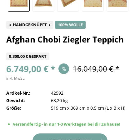
HANDGEKNÜPFT
100% WOLLE
Afghan Chobi Ziegler Teppich
9.300,00 € GESPART
6.749,00 € *
16.049,00 € *
inkl. MwSt.
Artikel-Nr.:
42592
Gewicht:
63,20 kg
Größe:
519 cm
x
369 cm
x
0.5 cm
(L x B x H)
Versandfertig - in nur 1-3 Werktagen bei dir Zuhause!