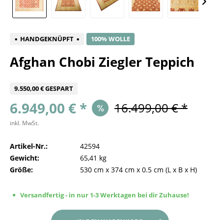
HANDGEKNÜPFT
100% WOLLE
Afghan Chobi Ziegler Teppich
9.550,00 € GESPART
6.949,00 € *
16.499,00 € *
inkl. MwSt.
Artikel-Nr.:
42594
Gewicht:
65,41 kg
Größe:
530 cm
x
374 cm
x
0.5 cm
(L x B x H)
Versandfertig - in nur 1-3 Werktagen bei dir Zuhause!