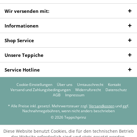
Wir versenden mit:
Informationen
Shop Service
Unsere Teppiche
Service Hotline
Cookie-Einstellungen
Über uns
Umtauschrecht
Kontakt
Versand und Zahlungsbedingungen
Widerrufsrecht
Datenschutz
AGB
Impressum
* Alle Preise inkl. gesetzl. Mehrwertsteuer zzgl.
Versandkosten
und ggf.
Nachnahmegebühren, wenn nicht anders beschrieben
© 2026 Teppichprinz
Diese Website benutzt Cookies, die für den technischen Betrieb
der Website erforderlich sind und stets gesetzt werden.