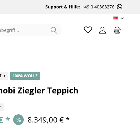
Support & Hilfe:
+49 0 40363276
DE
%
T
100% WOLLE
obi Ziegler Teppich
T
€ *
8.349,00 € *