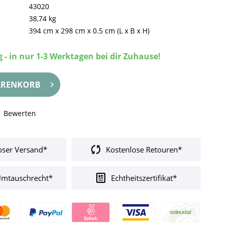
43020
38,74 kg
394 cm
x
298 cm
x
0.5 cm
(L x B x H)
 - in nur 1-3 Werktagen bei dir Zuhause!
RENKORB
Bewerten
oser Versand*
Kostenlose Retouren*
Umtauschrecht*
Echtheitszertifikat*