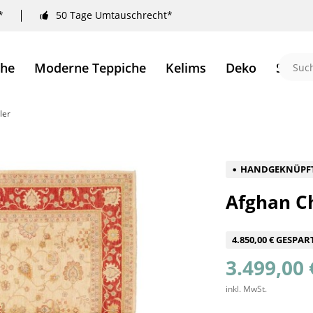
*
50 Tage Umtauschrecht*
che
Moderne Teppiche
Kelims
Deko
Sale 
ler
HANDGEKNÜPF
Afghan Ch
4.850,00 € GESPAR
3.499,00 
inkl. MwSt.