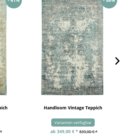
- 61%
- 58%
pich
Handloom Vintage Teppich
Varianten verfügbar
ab 349,00 € *
 *
839,00 € *