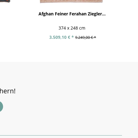
Afghan Feiner Ferahan Ziegler...
374 x 248 cm
3.509,10 € *
9.249,00 € *
chern!