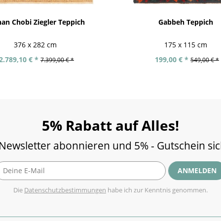
an Chobi Ziegler Teppich
Gabbeh Teppich
376 x 282 cm
175 x 115 cm
2.789,10 € *
199,00 € *
7.399,00 € *
549,00 € *
5% Rabatt auf Alles!
 Newsletter abonnieren und 5% - Gutschein si
ANMELDEN
Die
Datenschutzbestimmungen
habe ich zur Kenntnis genommen.