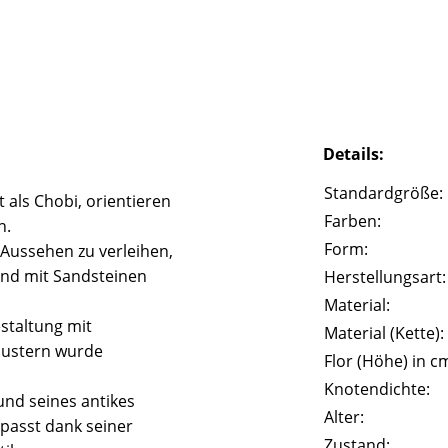
Details:
Standardgröße:
 als Chobi, orientieren
Farben:
n.
Form:
 Aussehen zu verleihen,
und mit Sandsteinen
Herstellungsart:
Material:
staltung mit
Material (Kette):
Mustern wurde
Flor (Höhe) in c
Knotendichte:
und seines antikes
Alter:
passt dank seiner
Zustand: