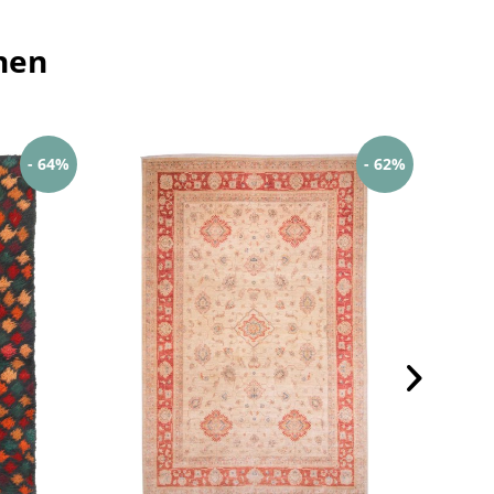
hen
- 64%
- 62%