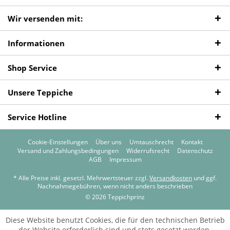
Wir versenden mit:
Informationen
Shop Service
Unsere Teppiche
Service Hotline
Cookie-Einstellungen
Über uns
Umtauschrecht
Kontakt
Versand und Zahlungsbedingungen
Widerrufsrecht
Datenschutz
AGB
Impressum
* Alle Preise inkl. gesetzl. Mehrwertsteuer zzgl.
Versandkosten
und ggf.
Nachnahmegebühren, wenn nicht anders beschrieben
© 2026 Teppichprinz
Diese Website benutzt Cookies, die für den technischen Betrieb
der Website erforderlich sind und stets gesetzt werden.