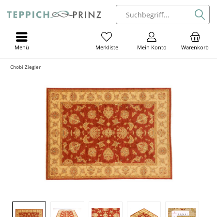
Menü
Mein Konto
Warenkorb
Merkliste
Chobi Ziegler