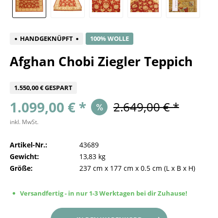
HANDGEKNÜPFT
100% WOLLE
Afghan Chobi Ziegler Teppich
1.550,00 € GESPART
1.099,00 € *
2.649,00 € *
inkl. MwSt.
Artikel-Nr.:
43689
Gewicht:
13,83 kg
Größe:
237 cm
x
177 cm
x
0.5 cm
(L x B x H)
Versandfertig - in nur 1-3 Werktagen bei dir Zuhause!