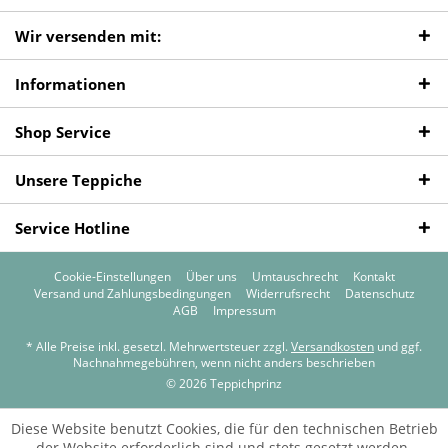
Wir versenden mit:
Informationen
Shop Service
Unsere Teppiche
Service Hotline
Cookie-Einstellungen
Über uns
Umtauschrecht
Kontakt
Versand und Zahlungsbedingungen
Widerrufsrecht
Datenschutz
AGB
Impressum
* Alle Preise inkl. gesetzl. Mehrwertsteuer zzgl.
Versandkosten
und ggf.
Nachnahmegebühren, wenn nicht anders beschrieben
© 2026 Teppichprinz
Diese Website benutzt Cookies, die für den technischen Betrieb
der Website erforderlich sind und stets gesetzt werden.