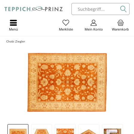
Menü
Mein Konto
Warenkorb
Merkliste
Chobi Ziegler