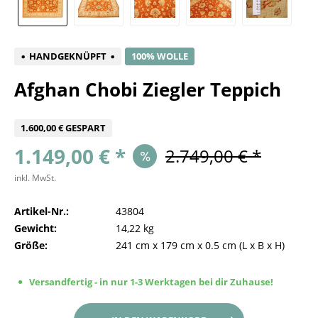
HANDGEKNÜPFT
100% WOLLE
Afghan Chobi Ziegler Teppich
1.600,00 € GESPART
1.149,00 € *
2.749,00 € *
inkl. MwSt.
Artikel-Nr.:
43804
Gewicht:
14,22 kg
Größe:
241 cm
x
179 cm
x
0.5 cm
(L x B x H)
Versandfertig - in nur 1-3 Werktagen bei dir Zuhause!