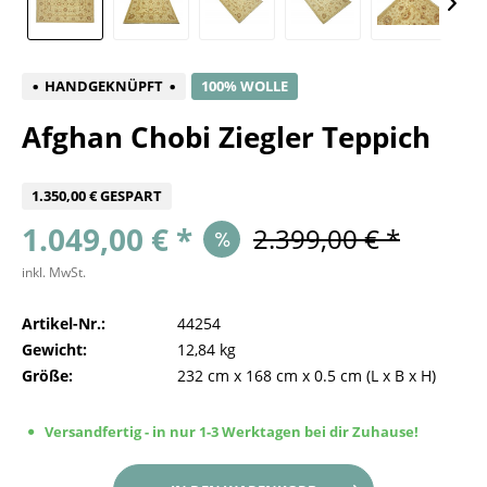
HANDGEKNÜPFT
100% WOLLE
Afghan Chobi Ziegler Teppich
1.350,00 € GESPART
1.049,00 € *
2.399,00 € *
inkl. MwSt.
Artikel-Nr.:
44254
Gewicht:
12,84 kg
Größe:
232 cm
x
168 cm
x
0.5 cm
(L x B x H)
Versandfertig - in nur 1-3 Werktagen bei dir Zuhause!