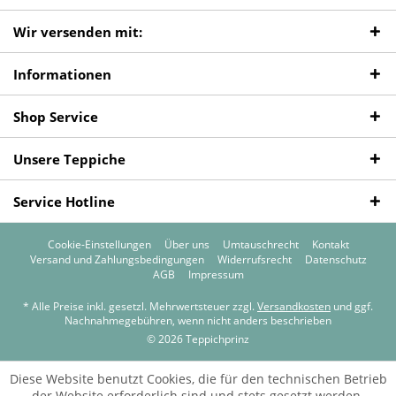
Wir versenden mit:
Informationen
Shop Service
Unsere Teppiche
Service Hotline
Cookie-Einstellungen
Über uns
Umtauschrecht
Kontakt
Versand und Zahlungsbedingungen
Widerrufsrecht
Datenschutz
AGB
Impressum
* Alle Preise inkl. gesetzl. Mehrwertsteuer zzgl.
Versandkosten
und ggf.
Nachnahmegebühren, wenn nicht anders beschrieben
© 2026 Teppichprinz
Diese Website benutzt Cookies, die für den technischen Betrieb
der Website erforderlich sind und stets gesetzt werden.