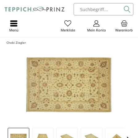
Menü
Mein Konto
Warenkorb
Merkliste
Chobi Ziegler