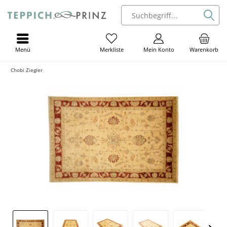
Menü
Mein Konto
Warenkorb
Merkliste
Chobi Ziegler