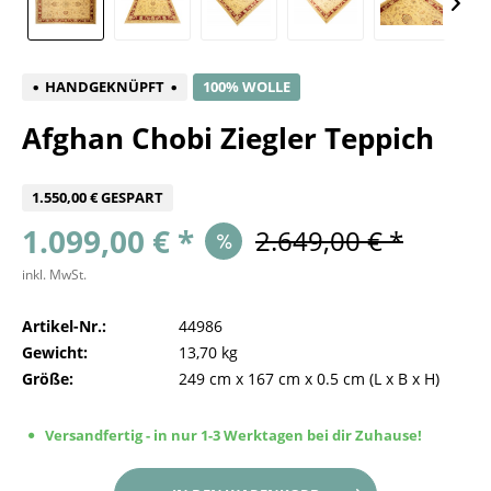
HANDGEKNÜPFT
100% WOLLE
Afghan Chobi Ziegler Teppich
1.550,00 € GESPART
1.099,00 € *
2.649,00 € *
inkl. MwSt.
Artikel-Nr.:
44986
Gewicht:
13,70 kg
Größe:
249 cm
x
167 cm
x
0.5 cm
(L x B x H)
Versandfertig - in nur 1-3 Werktagen bei dir Zuhause!