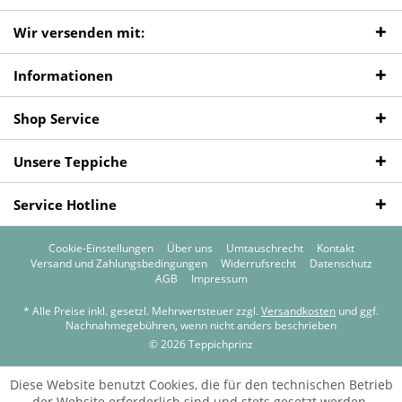
Wir versenden mit:
Informationen
Shop Service
Unsere Teppiche
Service Hotline
Cookie-Einstellungen
Über uns
Umtauschrecht
Kontakt
Versand und Zahlungsbedingungen
Widerrufsrecht
Datenschutz
AGB
Impressum
* Alle Preise inkl. gesetzl. Mehrwertsteuer zzgl.
Versandkosten
und ggf.
Nachnahmegebühren, wenn nicht anders beschrieben
© 2026 Teppichprinz
Diese Website benutzt Cookies, die für den technischen Betrieb
der Website erforderlich sind und stets gesetzt werden.